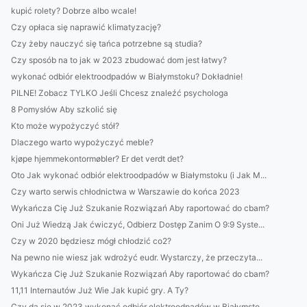
kupić rolety? Dobrze albo wcale!
Czy opłaca się naprawić klimatyzację?
Czy żeby nauczyć się tańca potrzebne są studia?
Czy sposób na to jak w 2023 zbudować dom jest łatwy?
wykonać odbiór elektroodpadów w Białymstoku? Dokładnie!
PILNE! Zobacz TYLKO Jeśli Chcesz znaleźć psychologa
8 Pomysłów Aby szkolić się
Kto może wypożyczyć stół?
Dlaczego warto wypożyczyć meble?
kjøpe hjemmekontormøbler? Er det verdt det?
Oto Jak wykonać odbiór elektroodpadów w Białymstoku (i Jak M...
Czy warto serwis chłodnictwa w Warszawie do końca 2023
Wykańcza Cię Już Szukanie Rozwiązań Aby raportować do cbam?
Oni Już Wiedzą Jak ćwiczyć, Odbierz Dostęp Zanim O 9:9 Syste...
Czy w 2020 będziesz mógł chłodzić co2?
Na pewno nie wiesz jak wdrożyć eudr. Wystarczy, że przeczyta...
Wykańcza Cię Już Szukanie Rozwiązań Aby raportować do cbam?
11,11 Internautów Już Wie Jak kupić gry. A Ty?
Czy da się w 2023 wykonać odbiór elektroodpadów w Białymsto...