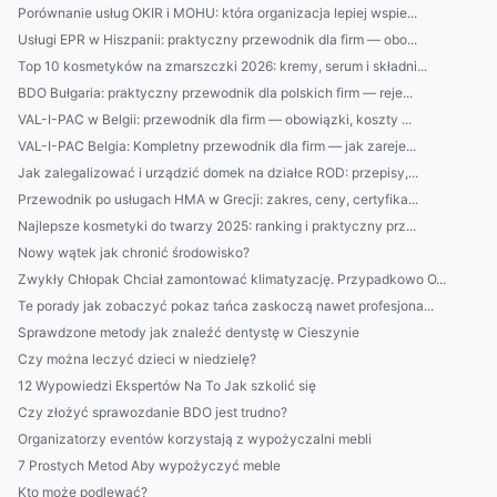
Porównanie usług OKIR i MOHU: która organizacja lepiej wspie...
Usługi EPR w Hiszpanii: praktyczny przewodnik dla firm — obo...
Top 10 kosmetyków na zmarszczki 2026: kremy, serum i składni...
BDO Bułgaria: praktyczny przewodnik dla polskich firm — reje...
VAL-I-PAC w Belgii: przewodnik dla firm — obowiązki, koszty ...
VAL-I-PAC Belgia: Kompletny przewodnik dla firm — jak zareje...
Jak zalegalizować i urządzić domek na działce ROD: przepisy,...
Przewodnik po usługach HMA w Grecji: zakres, ceny, certyfika...
Najlepsze kosmetyki do twarzy 2025: ranking i praktyczny prz...
Nowy wątek jak chronić środowisko?
Zwykły Chłopak Chciał zamontować klimatyzację. Przypadkowo O...
Te porady jak zobaczyć pokaz tańca zaskoczą nawet profesjona...
Sprawdzone metody jak znaleźć dentystę w Cieszynie
Czy można leczyć dzieci w niedzielę?
12 Wypowiedzi Ekspertów Na To Jak szkolić się
Czy złożyć sprawozdanie BDO jest trudno?
Organizatorzy eventów korzystają z wypożyczalni mebli
7 Prostych Metod Aby wypożyczyć meble
Kto może podlewać?