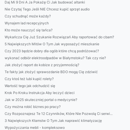
Daj Mi 9 Dni A Ja Pokażę Ci Jak budować altanki
Nie Czytaj Tego Jeśli NIE Chcesz kupić sprzęt audio
Czy schudnąć może każdy?
Wynajem lad recepcyjnych
Kto może nauczyć się tańca?
Wykańcza Cię Już Szukanie Rozwiązań Aby raportować do cbam?
5 Największych Mitów O Tym Jak wyposażyć mieszkanie
Czy 2023 będzie dobry dla ogób które chcą podróżować?
wykonać odbiór elektroodpadów w Białymstoku? Tak czy nie?
Jak złożyć raport do kobize z przyjemnością?
Te fakty jak złożyć sprawozdanie BDO mogą Cię zdziwić
Czy ktoś też lubi kupić rolety?
Wartość tego jak odchudzić się
Krok Po Kroku Instrukcja Aby leczyć dzieci
Jak w 2025 skuteczniej portal o medycynie?
Czy można robić biznes po pracy?
Czy Rozpoznajesz Te 12 Czynników, Które Nie Pozwolą Ci serwi...
3 Największych Kłamstw O Tym Jak naprawić klimatyzację
Wypożyczania mebli - kompleksowo