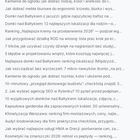
Kamienie do ogrodu: jak dobrać rodzaj, kolor i wielkość do r...
Jak dobrać meble biurowe do ergonomii: krzesło, biurko i wys...
Domki nad Bałtykiem z jacuzzi: gdzie najszybciej trafisz na ...
Domki nad Bałtykiem: 12 najlepszych lokalizacji dla rodzin—o...
Ranking „Najlepsze kremy na przebarwienia 2026” — podział wg...
Jak przygotować działkę ROD na wiosnę: lista prac krok po kr...
7 trików, jak uzyskać czysty dźwięk na nagraniach bez studyj...
5 błędów w projektowaniu wnętrz, które kosztują najwięcej: j...
Najlepsze domki nad Bałtykiem: ranking lokalizacji (Międzyzd...
Jak oszczędzać bez wyrzeczeń: 7 mikro-nawyków (konto „na prz...
Kamienie do ogrodu: jak dobrać rozmiar, kolor i ułożenie pod...
10-minutowy „przegląd domowego budżetu”: checklistą znajdź 3...
2. Jak wybrać agencję SEO w Rybniku? 10 pytań przed podpisan...
10 wyjątkowych domków nad Bałtykiem: lokalizacje, zdjęcia, c...
Kapsułowa garderoba dla zapracowanych kobiet: 30 uniwersalny...
Klimatyzacja Warszawa: ranking firm montażowych, ceny, najle...
Audyt środowiskowy dla firm: praktyczna checklista, przygoto...
Jak wybrać najlepsze usługi HMA w Grecji: porównanie cen, za...
Kosmetyki na zmarszczki 2026: retinol vs peptydy — ranking, ...