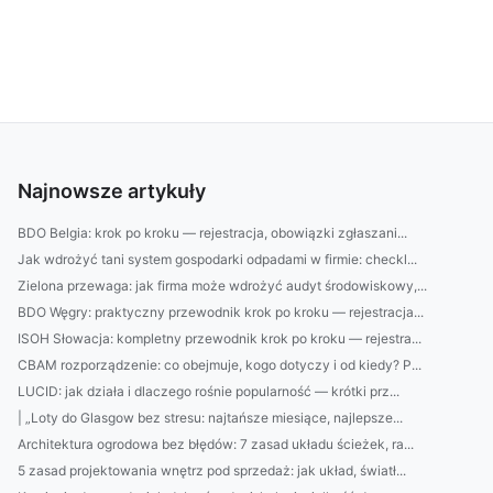
Najnowsze artykuły
BDO Belgia: krok po kroku — rejestracja, obowiązki zgłaszani...
Jak wdrożyć tani system gospodarki odpadami w firmie: checkl...
Zielona przewaga: jak firma może wdrożyć audyt środowiskowy,...
BDO Węgry: praktyczny przewodnik krok po kroku — rejestracja...
ISOH Słowacja: kompletny przewodnik krok po kroku — rejestra...
CBAM rozporządzenie: co obejmuje, kogo dotyczy i od kiedy? P...
LUCID: jak działa i dlaczego rośnie popularność — krótki prz...
| „Loty do Glasgow bez stresu: najtańsze miesiące, najlepsze...
Architektura ogrodowa bez błędów: 7 zasad układu ścieżek, ra...
5 zasad projektowania wnętrz pod sprzedaż: jak układ, światł...