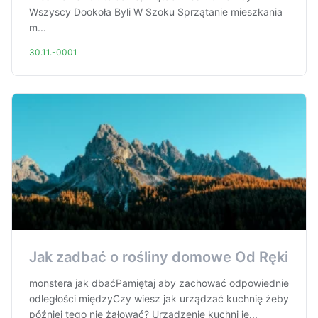
Wszyscy Dookoła Byli W Szoku Sprzątanie mieszkania
m...
30.11.-0001
Jak zadbać o rośliny domowe Od Ręki
monstera jak dbaćPamiętaj aby zachować odpowiednie
odległości międzyCzy wiesz jak urządzać kuchnię żeby
później tego nie żałować? Urządzenie kuchni je...