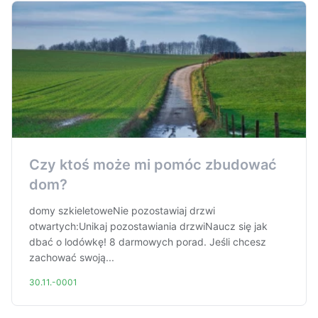
Czy ktoś może mi pomóc zbudować
dom?
domy szkieletoweNie pozostawiaj drzwi
otwartych:Unikaj pozostawiania drzwiNaucz się jak
dbać o lodówkę! 8 darmowych porad. Jeśli chcesz
zachować swoją...
30.11.-0001