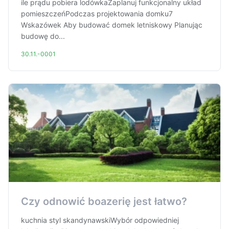
ile prądu pobiera lodówkaZaplanuj funkcjonalny układ
pomieszczeńPodczas projektowania domku7
Wskazówek Aby budować domek letniskowy Planując
budowę do...
30.11.-0001
Czy odnowić boazerię jest łatwo?
kuchnia styl skandynawskiWybór odpowiedniej