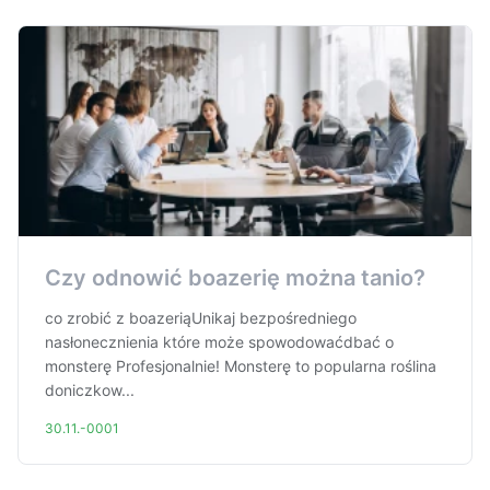
Czy odnowić boazerię można tanio?
co zrobić z boazeriąUnikaj bezpośredniego
nasłonecznienia które może spowodowaćdbać o
monsterę Profesjonalnie! Monsterę to popularna roślina
doniczkow...
30.11.-0001