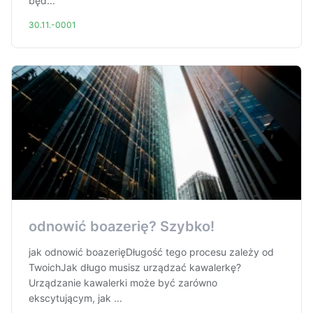
będ...
30.11.-0001
odnowić boazerię? Szybko!
jak odnowić boazerięDługość tego procesu zależy od
TwoichJak długo musisz urządzać kawalerkę?
Urządzanie kawalerki może być zarówno
ekscytującym, jak ...