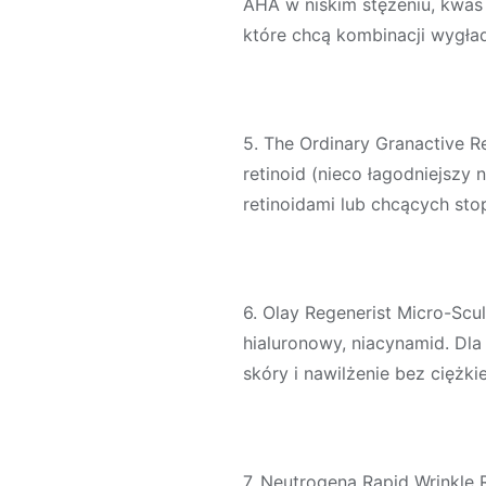
AHA w niskim stężeniu, kwas 
które chcą kombinacji wygład
5. The Ordinary Granactive R
retinoid (nieco łagodniejszy 
retinoidami lub chcących st
6. Olay Regenerist Micro-Scu
hialuronowy, niacynamid. Dla
skóry i nawilżenie bez ciężkie
7. Neutrogena Rapid Wrinkle 