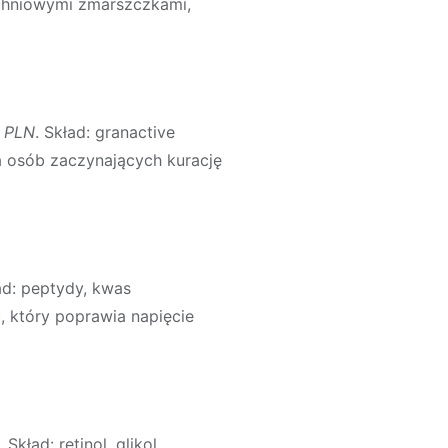
zchniowymi zmarszczkami,
0 PLN
. Skład: granactive
la osób zaczynających kurację
ad: peptydy, kwas
, który poprawia napięcie
. Skład: retinol, glikol,