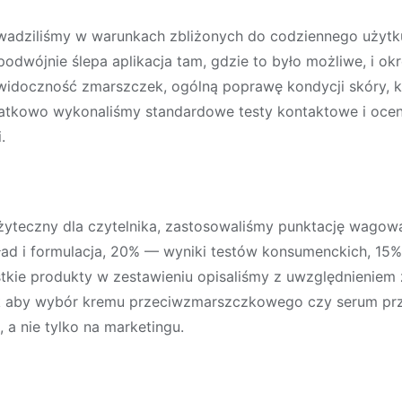
adziliśmy w warunkach zbliżonych do codziennego użytku
podwójnie ślepa aplikacja tam, gdzie to było możliwe, i o
i widoczność zmarszczek, ogólną poprawę kondycji skóry, 
atkowo wykonaliśmy standardowe testy kontaktowe i ocen
.
użyteczny dla czytelnika, zastosowaliśmy punktację wagow
ład i formulacja, 20% — wyniki testów konsumenckich, 15%
tkie produkty w zestawieniu opisaliśmy z uwzględnieniem 
k aby wybór
kremu przeciwzmarszczkowego
czy
serum pr
, a nie tylko na marketingu.