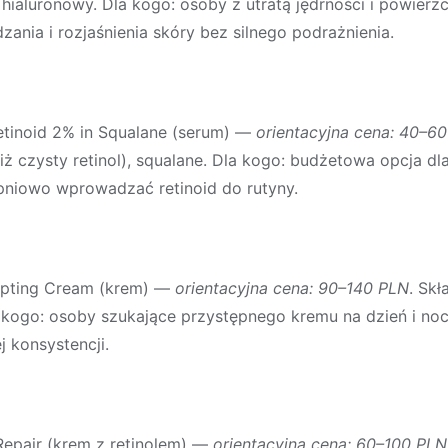
hialuronowy. Dla kogo: osoby z utratą jędrności i powier
zania i rozjaśnienia skóry bez silnego podrażnienia.
etinoid 2% in Squalane (serum)
—
orientacyjna cena: 40–6
niż czysty retinol), squalane. Dla kogo: budżetowa opcja d
opniowo wprowadzać retinoid do rutyny.
lpting Cream (krem)
—
orientacyjna cena: 90–140 PLN
. Skł
 kogo: osoby szukające przystępnego kremu na dzień i noc
j konsystencji.
Repair (krem z retinolem)
—
orientacyjna cena: 60–100 PLN