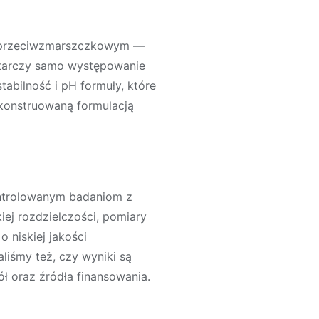
iu przeciwzmarszczkowym —
tarczy samo występowanie
tabilność i pH formuły, które
skonstruowaną formulacją
ntrolowanym badaniom z
iej rozdzielczości, pomiary
 niskiej jakości
liśmy też, czy wyniki są
ł oraz źródła finansowania.