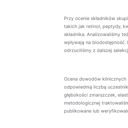
Przy ocenie składników sku
takich jak
retinol
,
peptydy
,
kw
składnika. Analizowaliśmy też
wpływają na biodostępność. 
odrzuciliśmy z dalszej selekcj
Ocena dowodów klinicznych 
odpowiednią liczbą uczestnik
głębokości zmarszczek, elasty
metodologicznej traktowaliśm
publikowane lub weryfikowaln