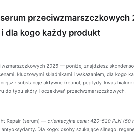
i serum przeciwzmarszczkowych 
d i dla kogo każdy produkt
eciwzmarszczkowych 2026
— poniżej znajdziesz skondenso
enami, kluczowymi składnikami i wskazaniem, dla kogo każ
iejsze substancje aktywne (retinol, peptydy, kwas hialuro
ru do typu skóry i oczekiwań przeciwzmarszczkowych.
ht Repair (serum)
—
orientacyjna cena: 420–520 PLN (50 
 antyoksydanty. Dla kogo: osoby szukające silnego, regen