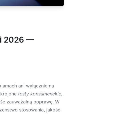
i 2026 —
eklamach ani wyłącznie na
akrojone
testy konsumenckie
,
ieść zauważalną poprawę. W
czeństwo stosowania, jakość