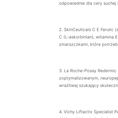
odpowiednie dla cery suchej i
2. SkinCeuticals C E Ferulic 
C (L-askorbinian), witamina 
zmarszczkami, które potrzeb
3. La Roche-Posay Redermic 
zoptymalizowanym, neuropepty
wrażliwej szukający skuteczne
4. Vichy Liftactiv Specialist