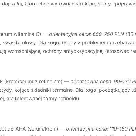
 dojrzałej, które chce wyrównać strukturę skóry i poprawić
(serum witamina C)
—
orientacyjna cena: 650–750 PLN (30 
E, kwas ferulowy. Dla kogo: osoby z problemem przebarwień
ują wzmacniającej ochrony antyoksydacyjnej (stosować ra
R (krem/serum z retinolem)
—
orientacyjna cena: 90–130 
dy, kojące składniki termalne. Dla kogo: początkujący uż
j, ale tolerowanej formy retinoidu.
 Peptide-AHA (serum/krem)
—
orientacyjna cena: 110–160 P