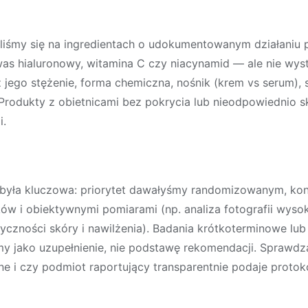
piliśmy się na ingredientach o udokumentowanym działan
as hialuronowy
,
witamina C
czy
niacynamid
— ale nie wys
 jego stężenie, forma chemiczna, nośnik (krem vs serum), s
Produkty z obietnicami bez pokrycia lub nieodpowiednio 
i.
była kluczowa: priorytet dawałyśmy randomizowanym, ko
ów i obiektywnymi pomiarami (np. analiza fotografii wysok
czności skóry i nawilżenia). Badania krótkoterminowe lub o
y jako uzupełnienie, nie podstawę rekomendacji. Sprawdza
e i czy podmiot raportujący transparentnie podaje protokó