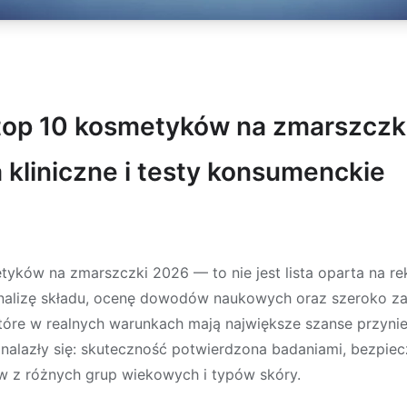
top 10 kosmetyków na zmarszczk
a kliniczne i testy konsumenckie
etyków na zmarszczki 2026
— to nie jest lista oparta na r
analizę składu, ocenę dowodów naukowych oraz szeroko z
które w realnych warunkach mają największe szanse przyn
znalazły się: skuteczność potwierdzona badaniami, bezpie
ów z różnych grup wiekowych i typów skóry.