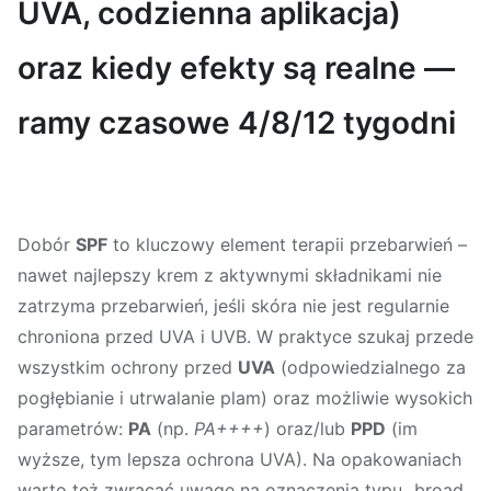
UVA, codzienna aplikacja)
oraz kiedy efekty są realne —
ramy czasowe 4/8/12 tygodni
Dobór
SPF
to kluczowy element terapii przebarwień –
nawet najlepszy krem z aktywnymi składnikami nie
zatrzyma przebarwień, jeśli skóra nie jest regularnie
chroniona przed UVA i UVB. W praktyce szukaj przede
wszystkim ochrony przed
UVA
(odpowiedzialnego za
pogłębianie i utrwalanie plam) oraz możliwie wysokich
parametrów:
PA
(np.
PA++++
) oraz/lub
PPD
(im
wyższe, tym lepsza ochrona UVA). Na opakowaniach
warto też zwracać uwagę na oznaczenia typu „broad