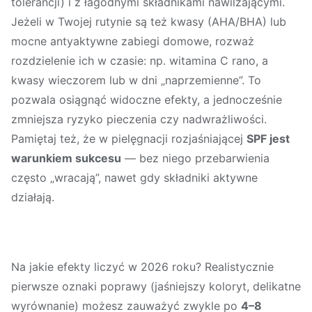
tolerancji) i z łagodnymi składnikami nawilżającymi.
Jeżeli w Twojej rutynie są też kwasy (AHA/BHA) lub
mocne antyaktywne zabiegi domowe, rozważ
rozdzielenie ich w czasie: np. witamina C rano, a
kwasy wieczorem lub w dni „naprzemienne”. To
pozwala osiągnąć widoczne efekty, a jednocześnie
zmniejsza ryzyko pieczenia czy nadwrażliwości.
Pamiętaj też, że w pielęgnacji rozjaśniającej
SPF jest
warunkiem sukcesu
— bez niego przebarwienia
często „wracają”, nawet gdy składniki aktywne
działają.
Na jakie efekty liczyć w 2026 roku? Realistycznie
pierwsze oznaki poprawy (jaśniejszy koloryt, delikatne
wyrównanie) możesz zauważyć zwykle po
4–8