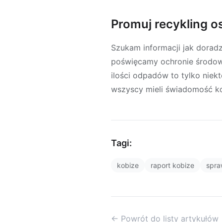
Promuj recykling o
Szukam informacji jak dorad
poświęcamy ochronie środowi
ilości odpadów to tylko nie
wszyscy mieli świadomość ko
Tagi:
kobize
raport kobize
spra
← Powrót do listy artykułów