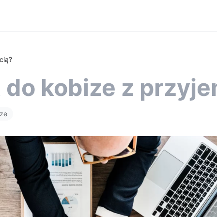
cią?
t do kobize z przyj
ize