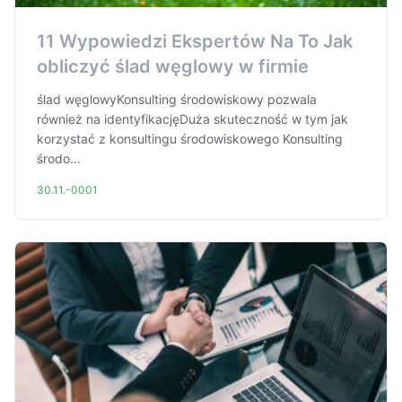
11 Wypowiedzi Ekspertów Na To Jak
obliczyć ślad węglowy w firmie
ślad węglowyKonsulting środowiskowy pozwala
również na identyfikacjęDuża skuteczność w tym jak
korzystać z konsultingu środowiskowego Konsulting
środo...
30.11.-0001