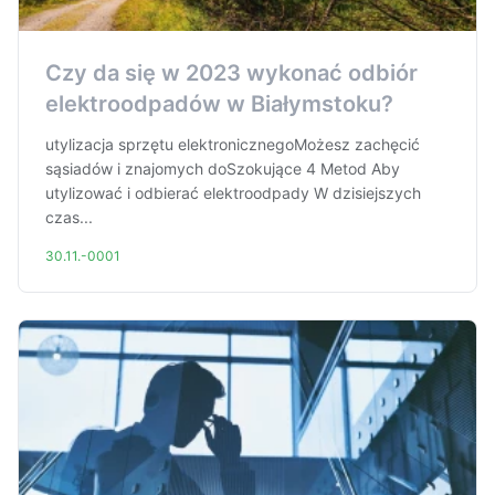
Czy da się w 2023 wykonać odbiór
elektroodpadów w Białymstoku?
utylizacja sprzętu elektronicznegoMożesz zachęcić
sąsiadów i znajomych doSzokujące 4 Metod Aby
utylizować i odbierać elektroodpady W dzisiejszych
czas...
30.11.-0001