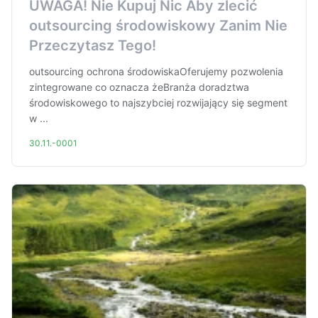
UWAGA! Nie Kupuj Nic Aby zlecić
outsourcing środowiskowy Zanim Nie
Przeczytasz Tego!
outsourcing ochrona środowiskaOferujemy pozwolenia
zintegrowane co oznacza żeBranża doradztwa
środowiskowego to najszybciej rozwijający się segment
w ...
30.11.-0001