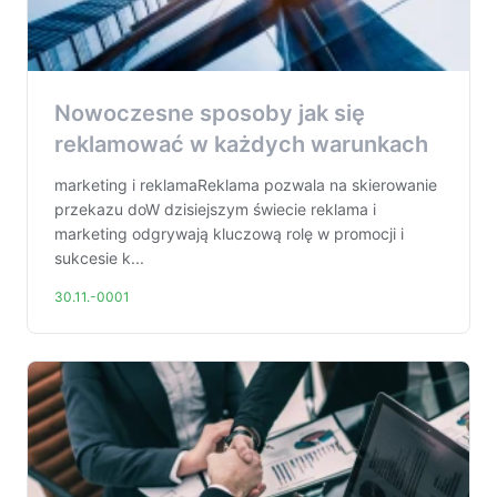
Nowoczesne sposoby jak się
reklamować w każdych warunkach
marketing i reklamaReklama pozwala na skierowanie
przekazu doW dzisiejszym świecie reklama i
marketing odgrywają kluczową rolę w promocji i
sukcesie k...
30.11.-0001