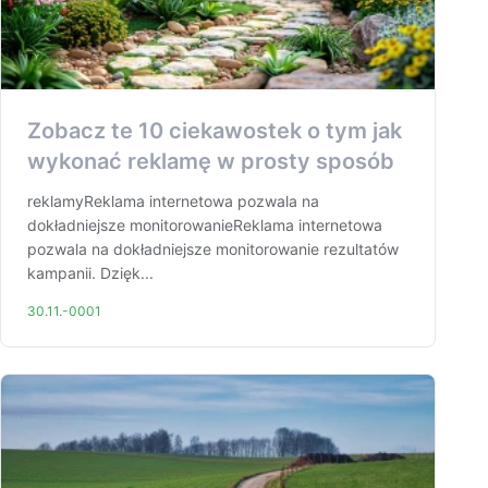
Zobacz te 10 ciekawostek o tym jak
wykonać reklamę w prosty sposób
reklamyReklama internetowa pozwala na
dokładniejsze monitorowanieReklama internetowa
pozwala na dokładniejsze monitorowanie rezultatów
kampanii. Dzięk...
30.11.-0001