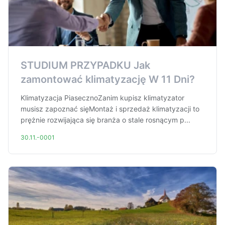
STUDIUM PRZYPADKU Jak
zamontować klimatyzację W 11 Dni?
Klimatyzacja PiasecznoZanim kupisz klimatyzator
musisz zapoznać sięMontaż i sprzedaż klimatyzacji to
prężnie rozwijająca się branża o stale rosnącym p...
30.11.-0001