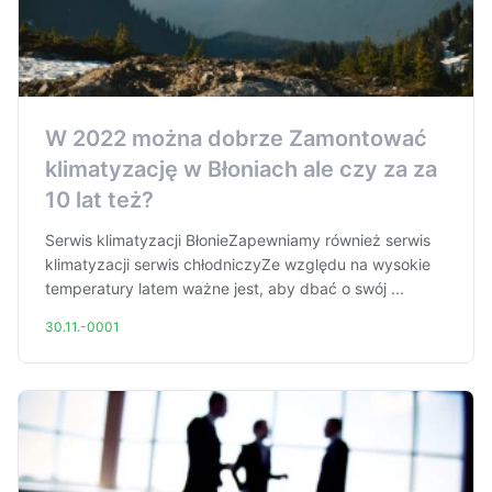
W 2022 można dobrze Zamontować
klimatyzację w Błoniach ale czy za za
10 lat też?
Serwis klimatyzacji BłonieZapewniamy również serwis
klimatyzacji serwis chłodniczyZe względu na wysokie
temperatury latem ważne jest, aby dbać o swój ...
30.11.-0001