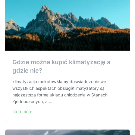
Gdzie można kupić klimatyzację a
gdzie nie?
klimatyzacja mokotówMamy doświadczenie we
wszystkich aspektach obsługiKlimatyzatory są
najczęstszą formą układu chłodzenia w Stanach
Zjednoczonych, a ...
30.11.-0001