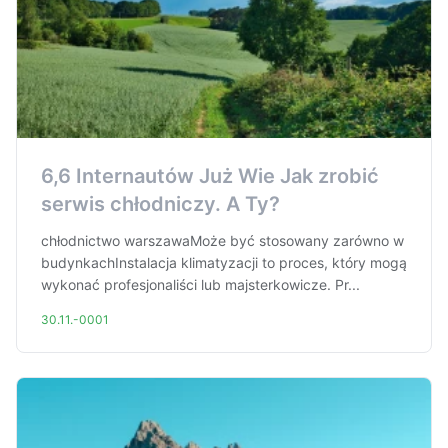
6,6 Internautów Już Wie Jak zrobić
serwis chłodniczy. A Ty?
chłodnictwo warszawaMoże być stosowany zarówno w
budynkachInstalacja klimatyzacji to proces, który mogą
wykonać profesjonaliści lub majsterkowicze. Pr...
30.11.-0001