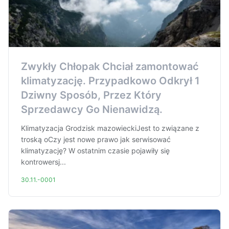
Zwykły Chłopak Chciał zamontować
klimatyzację. Przypadkowo Odkrył 1
Dziwny Sposób, Przez Który
Sprzedawcy Go Nienawidzą.
Klimatyzacja Grodzisk mazowieckiJest to związane z
troską oCzy jest nowe prawo jak serwisować
klimatyzację? W ostatnim czasie pojawiły się
kontrowersj...
30.11.-0001