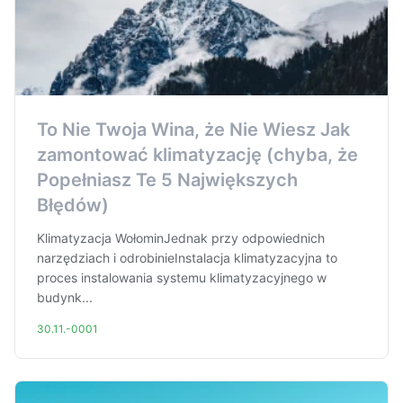
To Nie Twoja Wina, że Nie Wiesz Jak
zamontować klimatyzację (chyba, że
Popełniasz Te 5 Największych
Błędów)
Klimatyzacja WołominJednak przy odpowiednich
narzędziach i odrobinieInstalacja klimatyzacyjna to
proces instalowania systemu klimatyzacyjnego w
budynk...
30.11.-0001