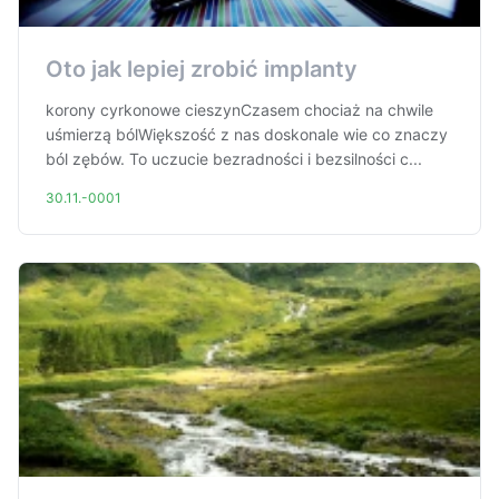
Oto jak lepiej zrobić implanty
korony cyrkonowe cieszynCzasem chociaż na chwile
uśmierzą bólWiększość z nas doskonale wie co znaczy
ból zębów. To uczucie bezradności i bezsilności c...
30.11.-0001