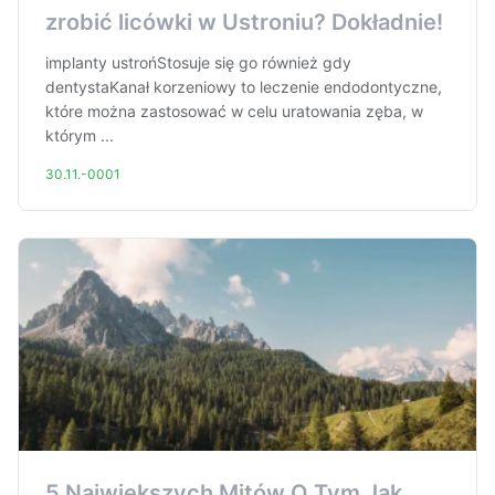
zrobić licówki w Ustroniu? Dokładnie!
implanty ustrońStosuje się go również gdy
dentystaKanał korzeniowy to leczenie endodontyczne,
które można zastosować w celu uratowania zęba, w
którym ...
30.11.-0001
5 Największych Mitów O Tym Jak