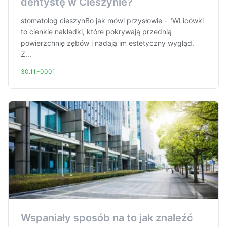
dentystę w Cieszynie?
stomatolog cieszynBo jak mówi przysłowie - "WLicówki
to cienkie nakładki, które pokrywają przednią
powierzchnię zębów i nadają im estetyczny wygląd.
Z...
30.11.-0001
Wspaniały sposób na to jak znaleźć