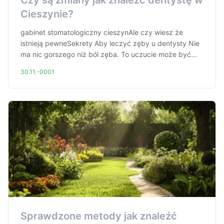
Czy są zmiany jak znaleźć dentystę w
Cieszynie?
gabinet stomatologiczny cieszynAle czy wiesz że
istnieją pewneSekrety Aby leczyć zęby u dentysty Nie
ma nic gorszego niż ból zęba. To uczucie może być...
30.11.-0001
Sprawdzone metody jak znaleźć