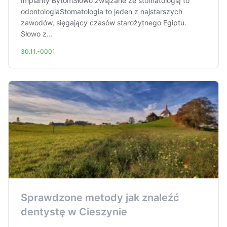
Implanty BytomSłowo związane ze stomatologią to
odontologiaStomatologia to jeden z najstarszych
zawodów, sięgający czasów starożytnego Egiptu.
Słowo z...
30.11.-0001
Sprawdzone metody jak znaleźć
dentystę w Cieszynie