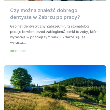
Czy można znaleźć dobrego
dentyste w Zabrzu po pracy?
Gabinet dentystyczny ZabrzeChirurg stomatolog
podaje bowiem przed zabiegiemÓsemki to zęby, które
wyrastają w późniejszym wieku. Zdarza się, że
wyrasta...
30.11.-0001