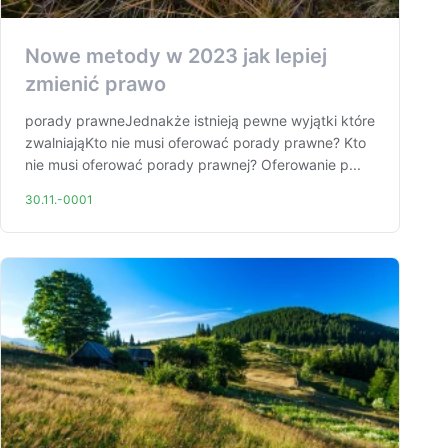
Nowe metody w 2023 jak lepiej
zmienić prawo
porady prawneJednakże istnieją pewne wyjątki które
zwalniająKto nie musi oferować porady prawne? Kto
nie musi oferować porady prawnej? Oferowanie p...
30.11.-0001