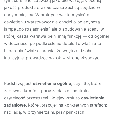
tym,
co
klienci zauważą jako pierwsze,
jak
ocenią
jakość produktu oraz
ile
czasu zechcą spędzić w
danym miejscu. W praktyce warto myśleć o
oświetleniu warstwowo: nie chodzi o pojedynczą
lampę „do rozjaśnienia”, ale o zbudowanie sceny, w
której każda warstwa pełni inną funkcję — od ogólnej
widoczności po podkreślenie detali. To właśnie ta
hierarchia światła sprawia, że wnętrze działa
intuicyjnie, prowadząc wzrok w stronę ekspozycji.
Podstawą jest
oświetlenie ogólne
, czyli tło, które
zapewnia komfort poruszania się i neutralną
czytelność przestrzeni. Kolejny krok to
oświetlenie
zadaniowe
, które „pracuje” na konkretnych strefach:
nad ladą, w przymierzalni, przy punktach