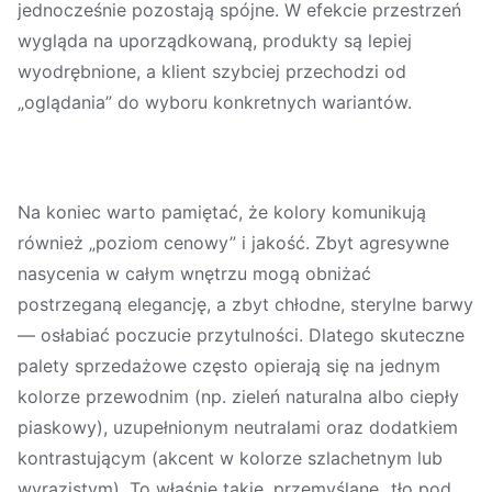
jednocześnie pozostają spójne. W efekcie przestrzeń
wygląda na uporządkowaną, produkty są lepiej
wyodrębnione, a klient szybciej przechodzi od
„oglądania” do
wyboru konkretnych wariantów
.
Na koniec warto pamiętać, że kolory komunikują
również „poziom cenowy” i jakość. Zbyt agresywne
nasycenia w całym wnętrzu mogą obniżać
postrzeganą elegancję, a zbyt chłodne, sterylne barwy
— osłabiać poczucie przytulności. Dlatego skuteczne
palety sprzedażowe często opierają się na
jednym
kolorze przewodnim
(np. zieleń naturalna albo ciepły
piaskowy), uzupełnionym neutralami oraz dodatkiem
kontrastującym (akcent w kolorze szlachetnym lub
wyrazistym). To właśnie takie, przemyślane „tło pod