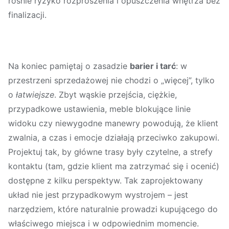
rośnie ryzyko rozproszenia i opuszczenia wnętrza bez
finalizacji.
Na koniec pamiętaj o zasadzie
barier i tarć
: w
przestrzeni sprzedażowej nie chodzi o „więcej”, tylko
o
łatwiejsze
. Zbyt wąskie przejścia, ciężkie,
przypadkowe ustawienia, meble blokujące linie
widoku czy niewygodne manewry powodują, że klient
zwalnia, a czas i emocje działają przeciwko zakupowi.
Projektuj tak, by główne trasy były czytelne, a strefy
kontaktu (tam, gdzie klient ma zatrzymać się i ocenić)
dostępne z kilku perspektyw. Tak zaprojektowany
układ nie jest przypadkowym wystrojem – jest
narzędziem, które naturalnie prowadzi kupującego do
właściwego miejsca i w odpowiednim momencie.