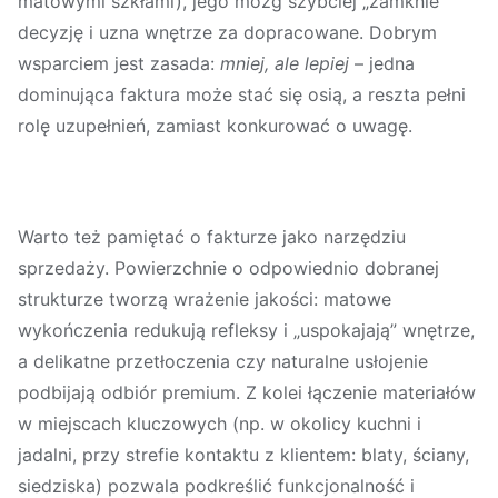
matowymi szkłami), jego mózg szybciej „zamknie”
decyzję i uzna wnętrze za dopracowane. Dobrym
wsparciem jest zasada:
mniej, ale lepiej
– jedna
dominująca faktura może stać się osią, a reszta pełni
rolę uzupełnień, zamiast konkurować o uwagę.
Warto też pamiętać o
fakturze jako narzędziu
sprzedaży
. Powierzchnie o odpowiednio dobranej
strukturze tworzą wrażenie jakości: matowe
wykończenia redukują refleksy i „uspokajają” wnętrze,
a delikatne przetłoczenia czy naturalne usłojenie
podbijają odbiór premium. Z kolei łączenie materiałów
w miejscach kluczowych (np. w okolicy kuchni i
jadalni, przy strefie kontaktu z klientem: blaty, ściany,
siedziska) pozwala podkreślić funkcjonalność i