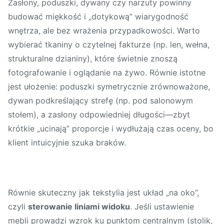
Zasłony, poduszki, dywany czy narzuty powinny
budować miękkość i „dotykową” wiarygodność
wnętrza, ale bez wrażenia przypadkowości. Warto
wybierać tkaniny o czytelnej fakturze (np. len, wełna,
strukturalne dzianiny), które świetnie znoszą
fotografowanie i oglądanie na żywo. Równie istotne
jest ułożenie: poduszki symetrycznie zrównoważone,
dywan podkreślający strefę (np. pod salonowym
stołem), a zasłony odpowiedniej długości—zbyt
krótkie „ucinają” proporcje i wydłużają czas oceny, bo
klient intuicyjnie szuka braków.
Równie skuteczny jak tekstylia jest układ „na oko”,
czyli
sterowanie liniami widoku
. Jeśli ustawienie
mebli prowadzi wzrok ku punktom centralnym (stolik,