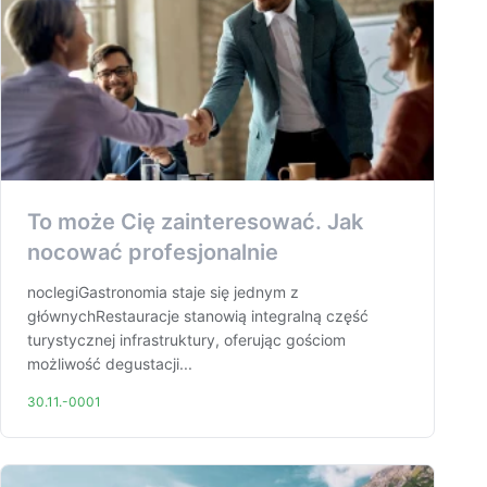
To może Cię zainteresować. Jak
nocować profesjonalnie
noclegiGastronomia staje się jednym z
głównychRestauracje stanowią integralną część
turystycznej infrastruktury, oferując gościom
możliwość degustacji...
30.11.-0001