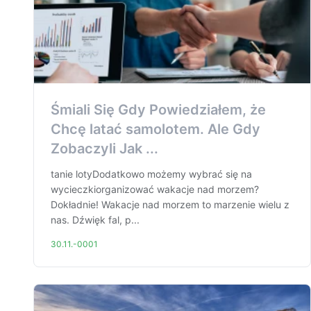
Śmiali Się Gdy Powiedziałem, że
Chcę latać samolotem. Ale Gdy
Zobaczyli Jak ...
tanie lotyDodatkowo możemy wybrać się na
wycieczkiorganizować wakacje nad morzem?
Dokładnie! Wakacje nad morzem to marzenie wielu z
nas. Dźwięk fal, p...
30.11.-0001