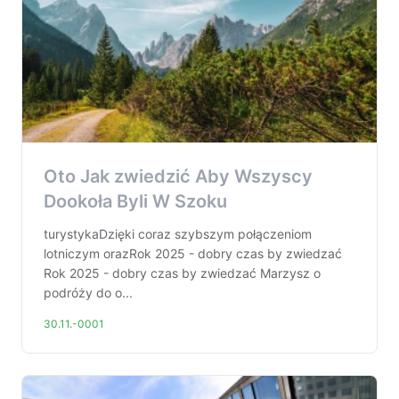
Oto Jak zwiedzić Aby Wszyscy
Dookoła Byli W Szoku
turystykaDzięki coraz szybszym połączeniom
lotniczym orazRok 2025 - dobry czas by zwiedzać
Rok 2025 - dobry czas by zwiedzać Marzysz o
podróży do o...
30.11.-0001