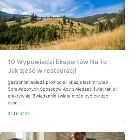
10 Wypowiedzi Ekspertów Na To
Jak zjeść w restauracji
gastronomiaŚledź promocje i okazje last minute9
Sprawdzonych Sposobów Aby zwiedzać świat tanio i
efektywnie. Zwiedzanie świata może być bardzo
eksc...
30.11.-0001