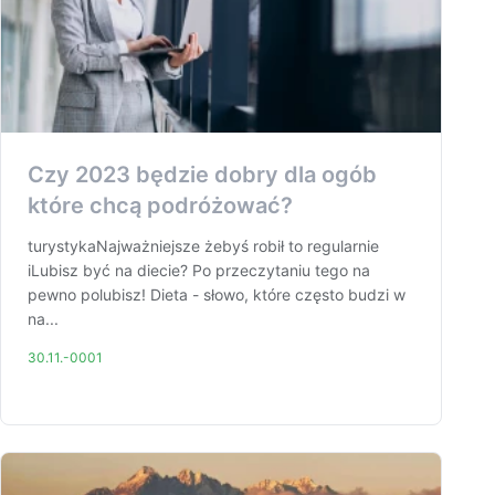
Czy 2023 będzie dobry dla ogób
które chcą podróżować?
turystykaNajważniejsze żebyś robił to regularnie
iLubisz być na diecie? Po przeczytaniu tego na
pewno polubisz! Dieta - słowo, które często budzi w
na...
30.11.-0001