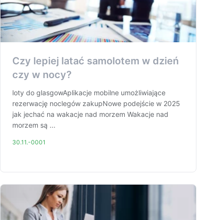
Czy lepiej latać samolotem w dzień
czy w nocy?
loty do glasgowAplikacje mobilne umożliwiające
rezerwację noclegów zakupNowe podejście w 2025
jak jechać na wakacje nad morzem Wakacje nad
morzem są ...
30.11.-0001