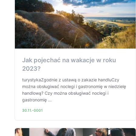
Jak pojechać na wakacje w roku
2023?
turystykaZgodnie z ustawą o zakazie handluCzy
można obsługiwać noclegi i gastronomię w niedzielę
handlową? Czy można obsługiwać noclegi i
gastronomię ...
30.11.-0001