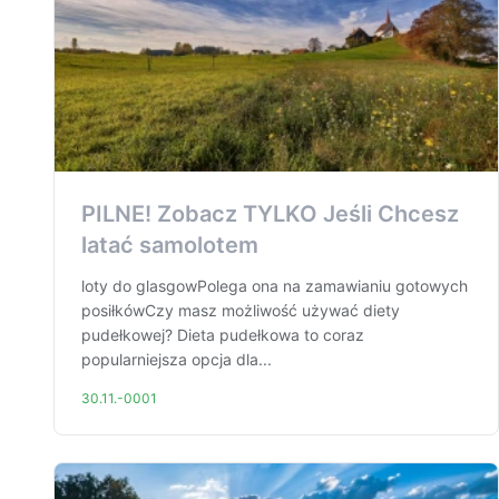
PILNE! Zobacz TYLKO Jeśli Chcesz
latać samolotem
loty do glasgowPolega ona na zamawianiu gotowych
posiłkówCzy masz możliwość używać diety
pudełkowej? Dieta pudełkowa to coraz
popularniejsza opcja dla...
30.11.-0001