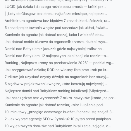
LUCID: jak działa i dlaczego rośnie popularność — krótki prz...
| „Loty do Glasgow bez stresu: najtańsze miesiące, najlepsze...
Architektura ogrodowa bez błędów: 7 zasad układu ścieżek, ra...
5 zasad projektowania wnętrz pod sprzedaż: jak układ, światł...
Kamienie do ogrodu: jak dobrać rodzaj, kolor i wielkość do r...
Jak dobrać meble biurowe do ergonomii: krzesło, biurko i wys...
Domki nad Bałtykiem z jacuzzi: gdzie najszybciej trafisz na ...
Domki nad Bałtykiem: 12 najlepszych lokalizacji dla rodzin—o...
Ranking „Najlepsze kremy na przebarwienia 2026” — podział wg...
Jak przygotować działkę ROD na wiosnę: lista prac krok po kr...
7 trików, jak uzyskać czysty dźwięk na nagraniach bez studyj...
5 błędów w projektowaniu wnętrz, które kosztują najwięcej: j...
Najlepsze domki nad Bałtykiem: ranking lokalizacji (Międzyzd...
Jak oszczędzać bez wyrzeczeń: 7 mikro-nawyków (konto „na prz...
Kamienie do ogrodu: jak dobrać rozmiar, kolor i ułożenie pod...
10-minutowy „przegląd domowego budżetu”: checklistą znajdź 3...
2. Jak wybrać agencję SEO w Rybniku? 10 pytań przed podpisan...
10 wyjątkowych domków nad Bałtykiem: lokalizacje, zdjęcia, c...