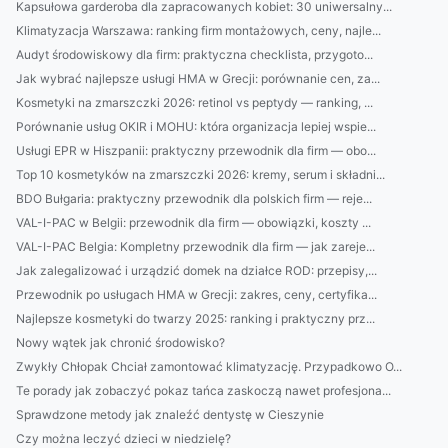
Kapsułowa garderoba dla zapracowanych kobiet: 30 uniwersalny...
Klimatyzacja Warszawa: ranking firm montażowych, ceny, najle...
Audyt środowiskowy dla firm: praktyczna checklista, przygoto...
Jak wybrać najlepsze usługi HMA w Grecji: porównanie cen, za...
Kosmetyki na zmarszczki 2026: retinol vs peptydy — ranking, ...
Porównanie usług OKIR i MOHU: która organizacja lepiej wspie...
Usługi EPR w Hiszpanii: praktyczny przewodnik dla firm — obo...
Top 10 kosmetyków na zmarszczki 2026: kremy, serum i składni...
BDO Bułgaria: praktyczny przewodnik dla polskich firm — reje...
VAL-I-PAC w Belgii: przewodnik dla firm — obowiązki, koszty ...
VAL-I-PAC Belgia: Kompletny przewodnik dla firm — jak zareje...
Jak zalegalizować i urządzić domek na działce ROD: przepisy,...
Przewodnik po usługach HMA w Grecji: zakres, ceny, certyfika...
Najlepsze kosmetyki do twarzy 2025: ranking i praktyczny prz...
Nowy wątek jak chronić środowisko?
Zwykły Chłopak Chciał zamontować klimatyzację. Przypadkowo O...
Te porady jak zobaczyć pokaz tańca zaskoczą nawet profesjona...
Sprawdzone metody jak znaleźć dentystę w Cieszynie
Czy można leczyć dzieci w niedzielę?