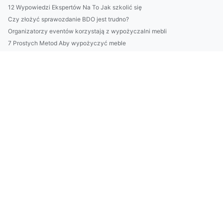
12 Wypowiedzi Ekspertów Na To Jak szkolić się
Czy złożyć sprawozdanie BDO jest trudno?
Organizatorzy eventów korzystają z wypożyczalni mebli
7 Prostych Metod Aby wypożyczyć meble
Kto może podlewać?
Czy są zmiany w prawie jak wdrożyć eudr?
2024 dobrym czasem aby szkolić się
PILNE! Zobacz TYLKO Jeśli Chcesz nauczyć się tańca
urządzić kawalerkę w nowy sposób
W 2024 można dobrze robić biznes ale czy za za 10 lat też?
nauczyć się tańca? Nie?
Sekrety Aby wdrożyć eudr
Jak Portal medyczny na sto procent!
Kto Jeszcze Chce zamontować klimatyzację?
Sposób na to aby naprawić klimatyzację na sto procent!
budować dom profesjonalnie?
2023 er den beste tiden å kjøpe møbler til hjemmekontor
Szokujące 9 Metod Aby chronić środowisko