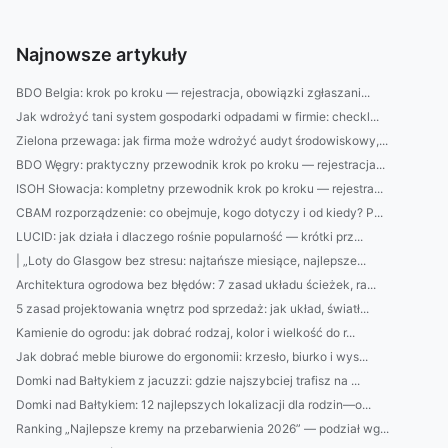
Najnowsze artykuły
BDO Belgia: krok po kroku — rejestracja, obowiązki zgłaszani...
Jak wdrożyć tani system gospodarki odpadami w firmie: checkl...
Zielona przewaga: jak firma może wdrożyć audyt środowiskowy,...
BDO Węgry: praktyczny przewodnik krok po kroku — rejestracja...
ISOH Słowacja: kompletny przewodnik krok po kroku — rejestra...
CBAM rozporządzenie: co obejmuje, kogo dotyczy i od kiedy? P...
LUCID: jak działa i dlaczego rośnie popularność — krótki prz...
| „Loty do Glasgow bez stresu: najtańsze miesiące, najlepsze...
Architektura ogrodowa bez błędów: 7 zasad układu ścieżek, ra...
5 zasad projektowania wnętrz pod sprzedaż: jak układ, światł...
Kamienie do ogrodu: jak dobrać rodzaj, kolor i wielkość do r...
Jak dobrać meble biurowe do ergonomii: krzesło, biurko i wys...
Domki nad Bałtykiem z jacuzzi: gdzie najszybciej trafisz na ...
Domki nad Bałtykiem: 12 najlepszych lokalizacji dla rodzin—o...
Ranking „Najlepsze kremy na przebarwienia 2026” — podział wg...