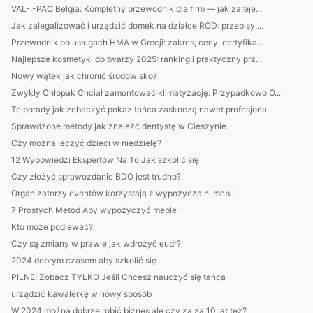
VAL-I-PAC Belgia: Kompletny przewodnik dla firm — jak zareje...
Jak zalegalizować i urządzić domek na działce ROD: przepisy,...
Przewodnik po usługach HMA w Grecji: zakres, ceny, certyfika...
Najlepsze kosmetyki do twarzy 2025: ranking i praktyczny prz...
Nowy wątek jak chronić środowisko?
Zwykły Chłopak Chciał zamontować klimatyzację. Przypadkowo O...
Te porady jak zobaczyć pokaz tańca zaskoczą nawet profesjona...
Sprawdzone metody jak znaleźć dentystę w Cieszynie
Czy można leczyć dzieci w niedzielę?
12 Wypowiedzi Ekspertów Na To Jak szkolić się
Czy złożyć sprawozdanie BDO jest trudno?
Organizatorzy eventów korzystają z wypożyczalni mebli
7 Prostych Metod Aby wypożyczyć meble
Kto może podlewać?
Czy są zmiany w prawie jak wdrożyć eudr?
2024 dobrym czasem aby szkolić się
PILNE! Zobacz TYLKO Jeśli Chcesz nauczyć się tańca
urządzić kawalerkę w nowy sposób
W 2024 można dobrze robić biznes ale czy za za 10 lat też?