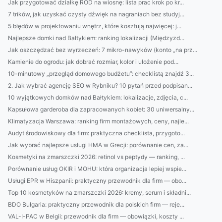
Jak przygotować działkę ROD na wiosnę: lista prac krok po kr...
7 trików, jak uzyskać czysty dźwięk na nagraniach bez studyj...
5 błędów w projektowaniu wnętrz, które kosztują najwięcej: j...
Najlepsze domki nad Bałtykiem: ranking lokalizacji (Międzyzd...
Jak oszczędzać bez wyrzeczeń: 7 mikro-nawyków (konto „na prz...
Kamienie do ogrodu: jak dobrać rozmiar, kolor i ułożenie pod...
10-minutowy „przegląd domowego budżetu”: checklistą znajdź 3...
2. Jak wybrać agencję SEO w Rybniku? 10 pytań przed podpisan...
10 wyjątkowych domków nad Bałtykiem: lokalizacje, zdjęcia, c...
Kapsułowa garderoba dla zapracowanych kobiet: 30 uniwersalny...
Klimatyzacja Warszawa: ranking firm montażowych, ceny, najle...
Audyt środowiskowy dla firm: praktyczna checklista, przygoto...
Jak wybrać najlepsze usługi HMA w Grecji: porównanie cen, za...
Kosmetyki na zmarszczki 2026: retinol vs peptydy — ranking, ...
Porównanie usług OKIR i MOHU: która organizacja lepiej wspie...
Usługi EPR w Hiszpanii: praktyczny przewodnik dla firm — obo...
Top 10 kosmetyków na zmarszczki 2026: kremy, serum i składni...
BDO Bułgaria: praktyczny przewodnik dla polskich firm — reje...
VAL-I-PAC w Belgii: przewodnik dla firm — obowiązki, koszty ...