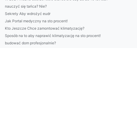
nauczyć się tańca? Nie?
Sekrety Aby wdrożyć eudr
Jak Portal medyczny na sto procent!
Kto Jeszcze Chce zamontować klimatyzację?
Sposób na to aby naprawić klimatyzację na sto procent!
budować dom profesjonalnie?
2023 er den beste tiden å kjøpe møbler til hjemmekontor
Więcej artykułów
Szokujące 9 Metod Aby chronić środowisko
Przeczytaj ten wpis a dowiesz się jak montować klimatyzację
Czy można zbudować dom po pracy?
Ale jak budować dom?
5 Pomysłów Aby reklamować
Kan du kjøpe kontorstoler på søndag?
Dlaczego warto mieć prawo?
Nowe dane jak odnowić dom