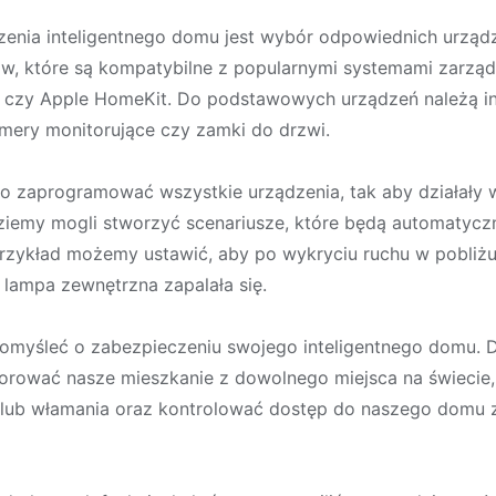
enia inteligentnego domu jest wybór odpowiednich urząd
w, które są kompatybilne z popularnymi systemami zarząd
czy Apple HomeKit. Do podstawowych urządzeń należą int
kamery monitorujące czy zamki do drzwi.
o zaprogramować wszystkie urządzenia, tak aby działały w
ziemy mogli stworzyć scenariusze, które będą automatyczn
przykład możemy ustawić, aby po wykryciu ruchu w pobliż
 lampa zewnętrzna zapalała się.
omyśleć o zabezpieczeniu swojego inteligentnego domu.
rować nasze mieszkanie z dowolnego miejsca na świecie
 lub włamania oraz kontrolować dostęp do naszego domu 