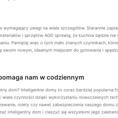
s wymagający uwagi na wiele szczegółów. Starannie zapl
ateriałów i sprzętów AGD sprawią, że kuchnia będzie nie t
maniu. Pamiętaj więc o tych mało znanych czynnikach, któ
ię swoim nowym, idealnym miejscem do gotowania i spędzan
a pomaga nam w codziennym
tny dom? Inteligentne domy to coraz bardziej popularna f
wiele czynności dzięki wykorzystaniu nowoczesnych tech
rzewanie, rolety czy nawet zabezpieczenia naszego domu
ać inteligentny dom i cieszyć się wszystkimi jego zaletam