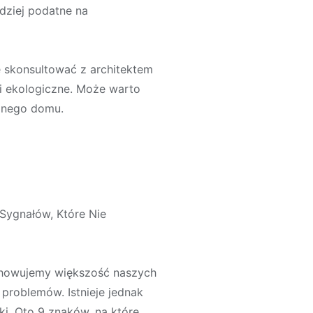
dziej podatne na
ę skonsultować z architektem
i ekologiczne. Może warto
onego domu.
Sygnałów, Które Nie
echowujemy większość naszych
problemów. Istnieje jednak
i. Oto 9 znaków, na które