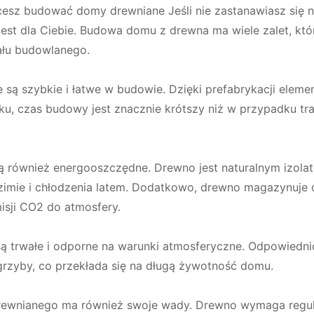
hcesz budować domy drewniane Jeśli nie zastanawiasz si
 jest dla Ciebie. Budowa domu z drewna ma wiele zalet, któ
ału budowlanego.
 są szybkie i łatwe w budowie. Dzięki prefabrykacji elem
u, czas budowy jest znacznie krótszy niż w przypadku tr
ą również energooszczędne. Drewno jest naturalnym izolat
zimie i chłodzenia latem. Dodatkowo, drewno magazynuje 
misji CO2 do atmosfery.
są trwałe i odporne na warunki atmosferyczne. Odpowiedn
 grzyby, co przekłada się na długą żywotność domu.
ewnianego ma również swoje wady. Drewno wymaga regula