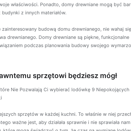
woje właściwości. Ponadto, domy drewniane mogą być bar
 budynki z innych materiałów.
się zainteresowany budową domu drewnianego, nie wahaj si
twa drewnianego. Domy drewniane są piękne, funkcjonalne 
ozwiązaniem podczas planowania budowy swojego wymarz
awntemu sprzętowi będziesz mógł
tóre Nie Pozwalają Ci wybierać lodówkę 9 Niepokojących 
i
ejszych sprzętów w każdej kuchni. To właśnie w niej prz
go ważne jest, aby działała sprawnie i nie sprawiała nam 
w, które mogą świadczyć o tym, że czas na wymianę lodówk