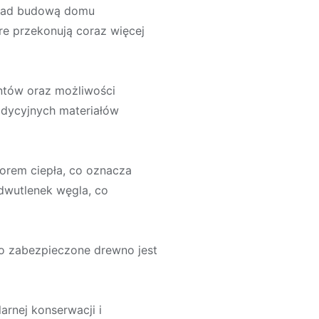
ę nad budową domu
re przekonują coraz więcej
entów oraz możliwości
adycyjnych materiałów
orem ciepła, co oznacza
dwutlenek węgla, co
io zabezpieczone drewno jest
rnej konserwacji i