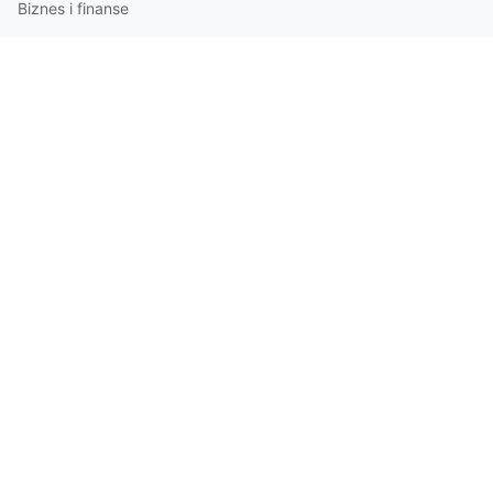
Biznes i finanse
eko
Eventy
Motoryzacja i transport
Ochrona środowiska
reklama
Różne
Rozrywka
Sport
Technologie
Turystyka i gastronomia
Wyposażenie wnętrz
© 2026 Portal Informacyjny. Wszelkie prawa zastrzeżone.