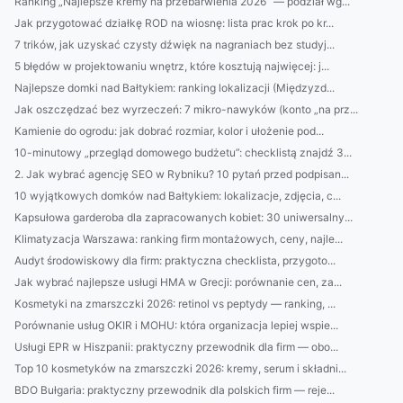
Ranking „Najlepsze kremy na przebarwienia 2026” — podział wg...
Jak przygotować działkę ROD na wiosnę: lista prac krok po kr...
7 trików, jak uzyskać czysty dźwięk na nagraniach bez studyj...
5 błędów w projektowaniu wnętrz, które kosztują najwięcej: j...
Najlepsze domki nad Bałtykiem: ranking lokalizacji (Międzyzd...
Jak oszczędzać bez wyrzeczeń: 7 mikro-nawyków (konto „na prz...
Kamienie do ogrodu: jak dobrać rozmiar, kolor i ułożenie pod...
10-minutowy „przegląd domowego budżetu”: checklistą znajdź 3...
2. Jak wybrać agencję SEO w Rybniku? 10 pytań przed podpisan...
10 wyjątkowych domków nad Bałtykiem: lokalizacje, zdjęcia, c...
Kapsułowa garderoba dla zapracowanych kobiet: 30 uniwersalny...
Klimatyzacja Warszawa: ranking firm montażowych, ceny, najle...
Audyt środowiskowy dla firm: praktyczna checklista, przygoto...
Jak wybrać najlepsze usługi HMA w Grecji: porównanie cen, za...
Kosmetyki na zmarszczki 2026: retinol vs peptydy — ranking, ...
Porównanie usług OKIR i MOHU: która organizacja lepiej wspie...
Usługi EPR w Hiszpanii: praktyczny przewodnik dla firm — obo...
Top 10 kosmetyków na zmarszczki 2026: kremy, serum i składni...
BDO Bułgaria: praktyczny przewodnik dla polskich firm — reje...