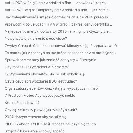
VAL-I-PAC w Belgii: przewodnik dla firm — obowiązki, koszty ...
VAL-I-PAC Belgia: Kompletny przewodnik dla firm — jak zareje...
Jak zalegalizować i urządzić domek na działce ROD: przepisy,...
Przewodnik po usługach HMA w Grecji: zakres, ceny, certyfika...
Najlepsze kosmetyki do twarzy 2025: ranking i praktyczny prz...
Nowy wątek jak chronić środowisko?
Zwykły Chłopak Chciał zamontować klimatyzację. Przypadkowo O...
Te porady jak zobaczyć pokaz tańca zaskoczą nawet profesjona...
Sprawdzone metody jak znaleźć dentystę w Cieszynie
Czy można leczyć dzieci w niedzielę?
12 Wypowiedzi Ekspertów Na To Jak szkolić się
Czy złożyć sprawozdanie BDO jest trudno?
Organizatorzy eventów korzystają z wypożyczalni mebli
7 Prostych Metod Aby wypożyczyć meble
Kto może podlewać?
Czy są zmiany w prawie jak wdrożyć eudr?
2024 dobrym czasem aby szkolić się
PILNE! Zobacz TYLKO Jeśli Chcesz nauczyć się tańca
urządzić kawalerkę w nowy sposób