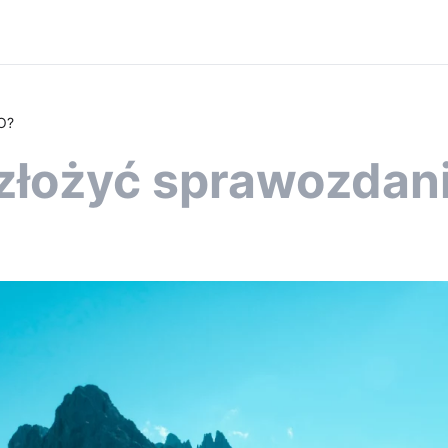
O?
 złożyć sprawozda