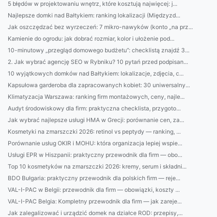
5 błędów w projektowaniu wnętrz, które kosztują najwięcej: j...
Najlepsze domki nad Bałtykiem: ranking lokalizacji (Międzyzd...
Jak oszczędzać bez wyrzeczeń: 7 mikro-nawyków (konto „na prz...
Kamienie do ogrodu: jak dobrać rozmiar, kolor i ułożenie pod...
10-minutowy „przegląd domowego budżetu”: checklistą znajdź 3...
2. Jak wybrać agencję SEO w Rybniku? 10 pytań przed podpisan...
10 wyjątkowych domków nad Bałtykiem: lokalizacje, zdjęcia, c...
Kapsułowa garderoba dla zapracowanych kobiet: 30 uniwersalny...
Klimatyzacja Warszawa: ranking firm montażowych, ceny, najle...
Audyt środowiskowy dla firm: praktyczna checklista, przygoto...
Jak wybrać najlepsze usługi HMA w Grecji: porównanie cen, za...
Kosmetyki na zmarszczki 2026: retinol vs peptydy — ranking, ...
Porównanie usług OKIR i MOHU: która organizacja lepiej wspie...
Usługi EPR w Hiszpanii: praktyczny przewodnik dla firm — obo...
Top 10 kosmetyków na zmarszczki 2026: kremy, serum i składni...
BDO Bułgaria: praktyczny przewodnik dla polskich firm — reje...
VAL-I-PAC w Belgii: przewodnik dla firm — obowiązki, koszty ...
VAL-I-PAC Belgia: Kompletny przewodnik dla firm — jak zareje...
Jak zalegalizować i urządzić domek na działce ROD: przepisy,...