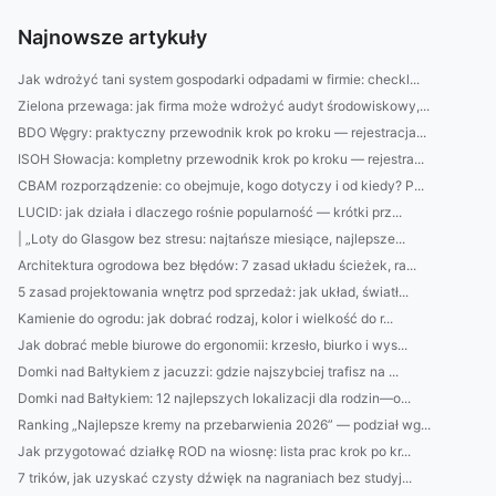
Najnowsze artykuły
Jak wdrożyć tani system gospodarki odpadami w firmie: checkl...
Zielona przewaga: jak firma może wdrożyć audyt środowiskowy,...
BDO Węgry: praktyczny przewodnik krok po kroku — rejestracja...
ISOH Słowacja: kompletny przewodnik krok po kroku — rejestra...
CBAM rozporządzenie: co obejmuje, kogo dotyczy i od kiedy? P...
LUCID: jak działa i dlaczego rośnie popularność — krótki prz...
| „Loty do Glasgow bez stresu: najtańsze miesiące, najlepsze...
Architektura ogrodowa bez błędów: 7 zasad układu ścieżek, ra...
5 zasad projektowania wnętrz pod sprzedaż: jak układ, światł...
Kamienie do ogrodu: jak dobrać rodzaj, kolor i wielkość do r...
Jak dobrać meble biurowe do ergonomii: krzesło, biurko i wys...
Domki nad Bałtykiem z jacuzzi: gdzie najszybciej trafisz na ...
Domki nad Bałtykiem: 12 najlepszych lokalizacji dla rodzin—o...
Ranking „Najlepsze kremy na przebarwienia 2026” — podział wg...
Jak przygotować działkę ROD na wiosnę: lista prac krok po kr...
7 trików, jak uzyskać czysty dźwięk na nagraniach bez studyj...