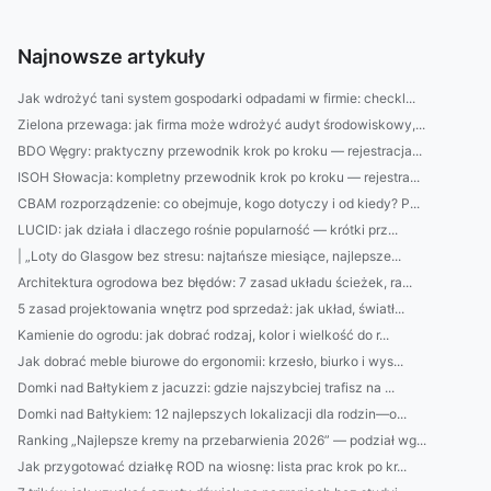
Najnowsze artykuły
Jak wdrożyć tani system gospodarki odpadami w firmie: checkl...
Zielona przewaga: jak firma może wdrożyć audyt środowiskowy,...
BDO Węgry: praktyczny przewodnik krok po kroku — rejestracja...
ISOH Słowacja: kompletny przewodnik krok po kroku — rejestra...
CBAM rozporządzenie: co obejmuje, kogo dotyczy i od kiedy? P...
LUCID: jak działa i dlaczego rośnie popularność — krótki prz...
| „Loty do Glasgow bez stresu: najtańsze miesiące, najlepsze...
Architektura ogrodowa bez błędów: 7 zasad układu ścieżek, ra...
5 zasad projektowania wnętrz pod sprzedaż: jak układ, światł...
Kamienie do ogrodu: jak dobrać rodzaj, kolor i wielkość do r...
Jak dobrać meble biurowe do ergonomii: krzesło, biurko i wys...
Domki nad Bałtykiem z jacuzzi: gdzie najszybciej trafisz na ...
Domki nad Bałtykiem: 12 najlepszych lokalizacji dla rodzin—o...
Ranking „Najlepsze kremy na przebarwienia 2026” — podział wg...
Jak przygotować działkę ROD na wiosnę: lista prac krok po kr...