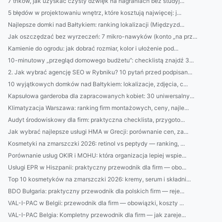
7 trików, jak uzyskać czysty dźwięk na nagraniach bez studyj...
5 błędów w projektowaniu wnętrz, które kosztują najwięcej: j...
Najlepsze domki nad Bałtykiem: ranking lokalizacji (Międzyzd...
Jak oszczędzać bez wyrzeczeń: 7 mikro-nawyków (konto „na prz...
Kamienie do ogrodu: jak dobrać rozmiar, kolor i ułożenie pod...
10-minutowy „przegląd domowego budżetu”: checklistą znajdź 3...
2. Jak wybrać agencję SEO w Rybniku? 10 pytań przed podpisan...
10 wyjątkowych domków nad Bałtykiem: lokalizacje, zdjęcia, c...
Kapsułowa garderoba dla zapracowanych kobiet: 30 uniwersalny...
Klimatyzacja Warszawa: ranking firm montażowych, ceny, najle...
Audyt środowiskowy dla firm: praktyczna checklista, przygoto...
Jak wybrać najlepsze usługi HMA w Grecji: porównanie cen, za...
Kosmetyki na zmarszczki 2026: retinol vs peptydy — ranking, ...
Porównanie usług OKIR i MOHU: która organizacja lepiej wspie...
Usługi EPR w Hiszpanii: praktyczny przewodnik dla firm — obo...
Top 10 kosmetyków na zmarszczki 2026: kremy, serum i składni...
BDO Bułgaria: praktyczny przewodnik dla polskich firm — reje...
VAL-I-PAC w Belgii: przewodnik dla firm — obowiązki, koszty ...
VAL-I-PAC Belgia: Kompletny przewodnik dla firm — jak zareje...