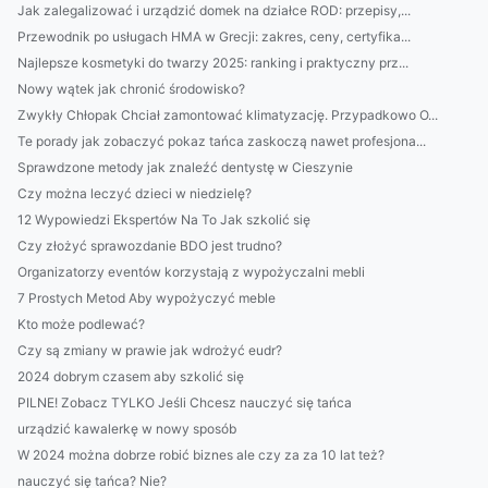
Jak zalegalizować i urządzić domek na działce ROD: przepisy,...
Przewodnik po usługach HMA w Grecji: zakres, ceny, certyfika...
Najlepsze kosmetyki do twarzy 2025: ranking i praktyczny prz...
Nowy wątek jak chronić środowisko?
Zwykły Chłopak Chciał zamontować klimatyzację. Przypadkowo O...
Te porady jak zobaczyć pokaz tańca zaskoczą nawet profesjona...
Sprawdzone metody jak znaleźć dentystę w Cieszynie
Czy można leczyć dzieci w niedzielę?
12 Wypowiedzi Ekspertów Na To Jak szkolić się
Czy złożyć sprawozdanie BDO jest trudno?
Organizatorzy eventów korzystają z wypożyczalni mebli
7 Prostych Metod Aby wypożyczyć meble
Kto może podlewać?
Czy są zmiany w prawie jak wdrożyć eudr?
2024 dobrym czasem aby szkolić się
PILNE! Zobacz TYLKO Jeśli Chcesz nauczyć się tańca
urządzić kawalerkę w nowy sposób
W 2024 można dobrze robić biznes ale czy za za 10 lat też?
nauczyć się tańca? Nie?