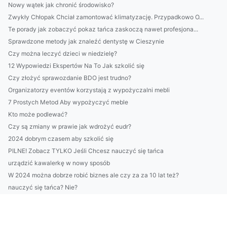
Nowy wątek jak chronić środowisko?
Zwykły Chłopak Chciał zamontować klimatyzację. Przypadkowo O...
Te porady jak zobaczyć pokaz tańca zaskoczą nawet profesjona...
Sprawdzone metody jak znaleźć dentystę w Cieszynie
Czy można leczyć dzieci w niedzielę?
12 Wypowiedzi Ekspertów Na To Jak szkolić się
Czy złożyć sprawozdanie BDO jest trudno?
Organizatorzy eventów korzystają z wypożyczalni mebli
7 Prostych Metod Aby wypożyczyć meble
Kto może podlewać?
Czy są zmiany w prawie jak wdrożyć eudr?
2024 dobrym czasem aby szkolić się
PILNE! Zobacz TYLKO Jeśli Chcesz nauczyć się tańca
urządzić kawalerkę w nowy sposób
W 2024 można dobrze robić biznes ale czy za za 10 lat też?
nauczyć się tańca? Nie?
Sekrety Aby wdrożyć eudr
Jak Portal medyczny na sto procent!
Kto Jeszcze Chce zamontować klimatyzację?