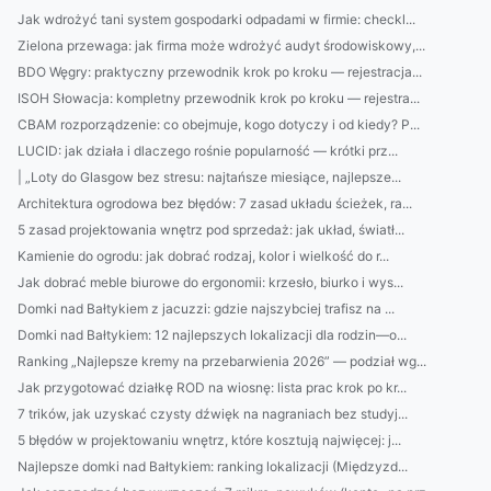
Jak wdrożyć tani system gospodarki odpadami w firmie: checkl...
Zielona przewaga: jak firma może wdrożyć audyt środowiskowy,...
BDO Węgry: praktyczny przewodnik krok po kroku — rejestracja...
ISOH Słowacja: kompletny przewodnik krok po kroku — rejestra...
CBAM rozporządzenie: co obejmuje, kogo dotyczy i od kiedy? P...
LUCID: jak działa i dlaczego rośnie popularność — krótki prz...
| „Loty do Glasgow bez stresu: najtańsze miesiące, najlepsze...
Architektura ogrodowa bez błędów: 7 zasad układu ścieżek, ra...
5 zasad projektowania wnętrz pod sprzedaż: jak układ, światł...
Kamienie do ogrodu: jak dobrać rodzaj, kolor i wielkość do r...
Jak dobrać meble biurowe do ergonomii: krzesło, biurko i wys...
Domki nad Bałtykiem z jacuzzi: gdzie najszybciej trafisz na ...
Domki nad Bałtykiem: 12 najlepszych lokalizacji dla rodzin—o...
Ranking „Najlepsze kremy na przebarwienia 2026” — podział wg...
Jak przygotować działkę ROD na wiosnę: lista prac krok po kr...
7 trików, jak uzyskać czysty dźwięk na nagraniach bez studyj...
5 błędów w projektowaniu wnętrz, które kosztują najwięcej: j...
Najlepsze domki nad Bałtykiem: ranking lokalizacji (Międzyzd...