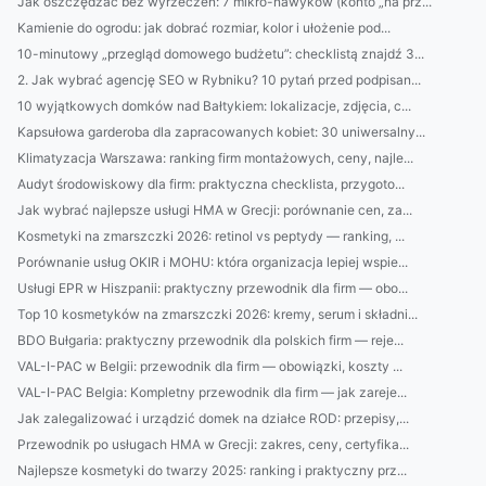
Jak oszczędzać bez wyrzeczeń: 7 mikro-nawyków (konto „na prz...
Kamienie do ogrodu: jak dobrać rozmiar, kolor i ułożenie pod...
10-minutowy „przegląd domowego budżetu”: checklistą znajdź 3...
2. Jak wybrać agencję SEO w Rybniku? 10 pytań przed podpisan...
10 wyjątkowych domków nad Bałtykiem: lokalizacje, zdjęcia, c...
Kapsułowa garderoba dla zapracowanych kobiet: 30 uniwersalny...
Klimatyzacja Warszawa: ranking firm montażowych, ceny, najle...
Audyt środowiskowy dla firm: praktyczna checklista, przygoto...
Jak wybrać najlepsze usługi HMA w Grecji: porównanie cen, za...
Kosmetyki na zmarszczki 2026: retinol vs peptydy — ranking, ...
Porównanie usług OKIR i MOHU: która organizacja lepiej wspie...
Usługi EPR w Hiszpanii: praktyczny przewodnik dla firm — obo...
Top 10 kosmetyków na zmarszczki 2026: kremy, serum i składni...
BDO Bułgaria: praktyczny przewodnik dla polskich firm — reje...
VAL-I-PAC w Belgii: przewodnik dla firm — obowiązki, koszty ...
VAL-I-PAC Belgia: Kompletny przewodnik dla firm — jak zareje...
Jak zalegalizować i urządzić domek na działce ROD: przepisy,...
Przewodnik po usługach HMA w Grecji: zakres, ceny, certyfika...
Najlepsze kosmetyki do twarzy 2025: ranking i praktyczny prz...