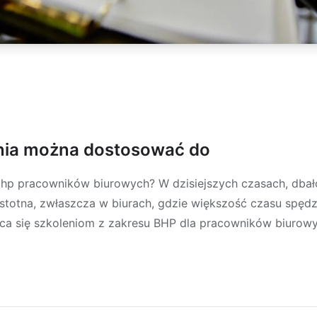
enia można dostosować do
 bhp pracowników biurowych? W dzisiejszych czasach, dbał
 istotna, zwłaszcza w biurach, gdzie większość czasu spęd
a się szkoleniom z zakresu BHP dla pracowników biurowy