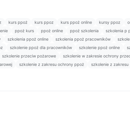
z
kurs ppoż
kurs ppoz
kurs ppoż online
kursy ppoz
o
enie
ppoż kurs
ppoż online
ppoż szkolenia
szkolenia p 
w
szkolenia ppoż online
szkolenia ppoż pracowników
szkole
oz
szkolenie ppoż dla pracowników
szkolenie ppoż online
s
szkolenie przeciw pożarowe
szkolenie w zakresie ochrony prz
arowej
szkolenie z zakresu ochrony ppoż
szkolenie z zakresu