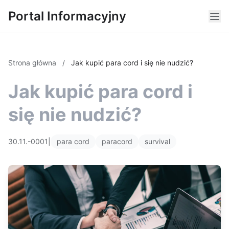
Portal Informacyjny
Strona główna
/
Jak kupić para cord i się nie nudzić?
Jak kupić para cord i
się nie nudzić?
30.11.-0001
|
para cord
paracord
survival