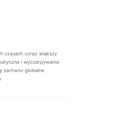
ch czasach coraz większy
imatyczne i wyczerpywanie
ię zarówno globalne
u