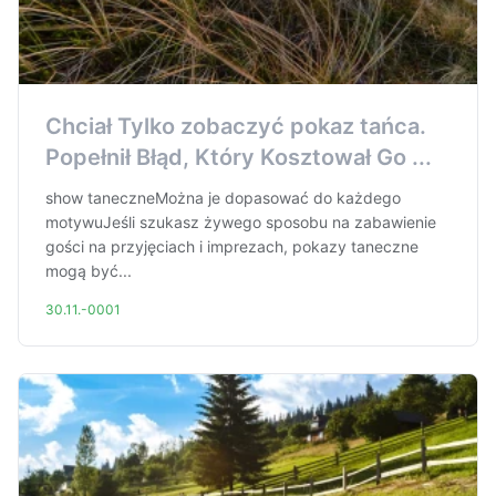
Chciał Tylko zobaczyć pokaz tańca.
Popełnił Błąd, Który Kosztował Go ...
show taneczneMożna je dopasować do każdego
motywuJeśli szukasz żywego sposobu na zabawienie
gości na przyjęciach i imprezach, pokazy taneczne
mogą być...
30.11.-0001