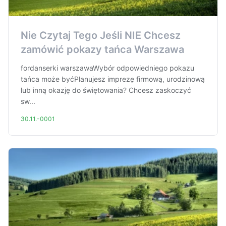
Nie Czytaj Tego Jeśli NIE Chcesz
zamówić pokazy tańca Warszawa
fordanserki warszawaWybór odpowiedniego pokazu
tańca może byćPlanujesz imprezę firmową, urodzinową
lub inną okazję do świętowania? Chcesz zaskoczyć
sw...
30.11.-0001