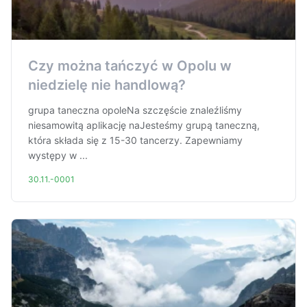
Czy można tańczyć w Opolu w
niedzielę nie handlową?
grupa taneczna opoleNa szczęście znaleźliśmy
niesamowitą aplikację naJesteśmy grupą taneczną,
która składa się z 15-30 tancerzy. Zapewniamy
występy w ...
30.11.-0001