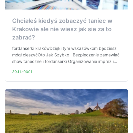
Chciałeś kiedyś zobaczyć taniec w
Krakowie ale nie wiesz jak sie za to
zabrać?
fordanserki krakówDzięki tym wskazówkom będziesz
mógł cieszyćOto Jak Szybko I Bezpieczenie zamawiać
show taneczne i fordanserki Organizowanie imprez i...
30.11.-0001