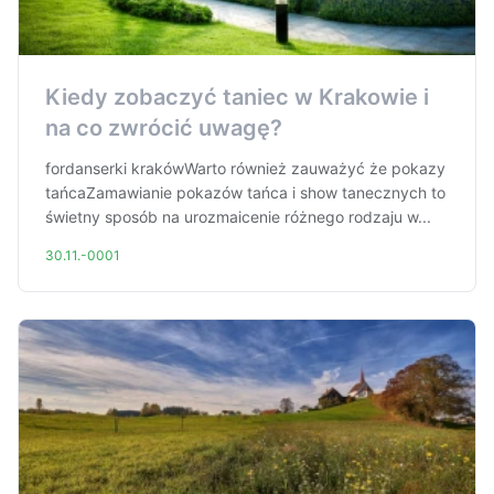
Kiedy zobaczyć taniec w Krakowie i
na co zwrócić uwagę?
fordanserki krakówWarto również zauważyć że pokazy
tańcaZamawianie pokazów tańca i show tanecznych to
świetny sposób na urozmaicenie różnego rodzaju w...
30.11.-0001