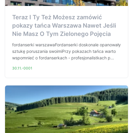
Teraz I Ty Też Możesz zamówić
pokazy tańca Warszawa Nawet Jeśli
Nie Masz O Tym Zielonego Pojęcia
fordanserki warszawaFordanserki doskonale opanowały
sztukę poruszania swoimiPrzy pokazach tańca warto
wspomnieć o fordanserkach - profesjonalistkach p...
30.11.-0001