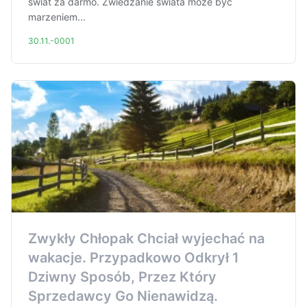
świat za darmo. Zwiedzanie świata może być
marzeniem...
30.11.-0001
Zwykły Chłopak Chciał wyjechać na
wakacje. Przypadkowo Odkrył 1
Dziwny Sposób, Przez Który
Sprzedawcy Go Nienawidzą.