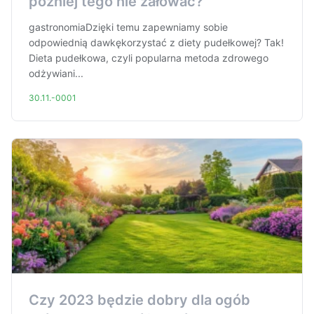
później tego nie żałować?
gastronomiaDzięki temu zapewniamy sobie
odpowiednią dawkękorzystać z diety pudełkowej? Tak!
Dieta pudełkowa, czyli popularna metoda zdrowego
odżywiani...
30.11.-0001
Czy 2023 będzie dobry dla ogób