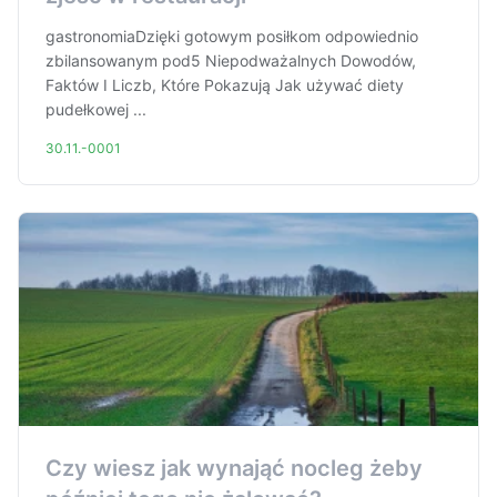
gastronomiaDzięki gotowym posiłkom odpowiednio
zbilansowanym pod5 Niepodważalnych Dowodów,
Faktów I Liczb, Które Pokazują Jak używać diety
pudełkowej ...
30.11.-0001
Czy wiesz jak wynająć nocleg żeby