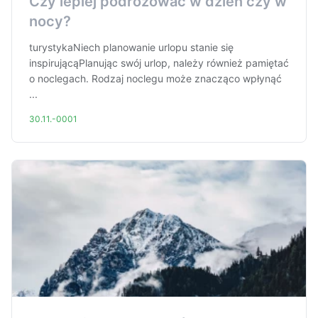
Czy lepiej podróżować w dzień czy w
nocy?
turystykaNiech planowanie urlopu stanie się
inspirującąPlanując swój urlop, należy również pamiętać
o noclegach. Rodzaj noclegu może znacząco wpłynąć
...
30.11.-0001