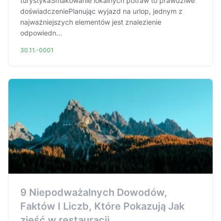
turystykaSmakowanie lokalnych potraw to prawdziwe
doświadczeniePlanując wyjazd na urlop, jednym z
najważniejszych elementów jest znalezienie
odpowiedn...
30.11.-0001
9 Niepodważalnych Dowodów,
Faktów I Liczb, Które Pokazują Jak
zjeść w restauracji