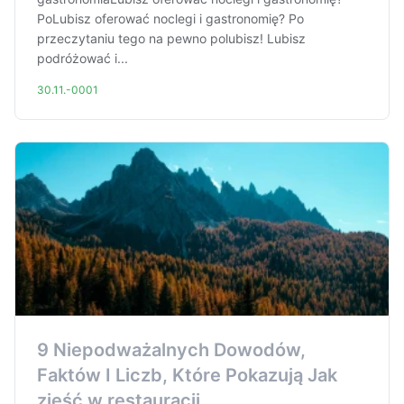
PoLubisz oferować noclegi i gastronomię? Po
przeczytaniu tego na pewno polubisz! Lubisz
podróżować i...
30.11.-0001
9 Niepodważalnych Dowodów,
Faktów I Liczb, Które Pokazują Jak
zjeść w restauracji