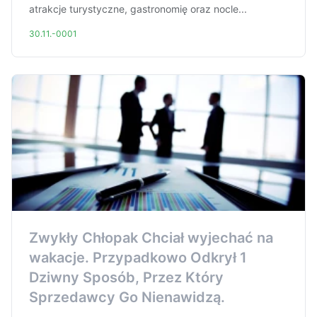
atrakcje turystyczne, gastronomię oraz nocle...
30.11.-0001
Zwykły Chłopak Chciał wyjechać na
wakacje. Przypadkowo Odkrył 1
Dziwny Sposób, Przez Który
Sprzedawcy Go Nienawidzą.