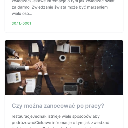
zwiedzaćCiekawe infromacje o tym jak zwiedzać świat
za darmo. Zwiedzanie świata może być marzeniem
wielu osó...
30.11.-0001
Czy można zanocować po pracy?
restauracjeJednak istnieje wiele sposobów aby
podróżowaćCiekawe infromacje o tym jak zwiedzać