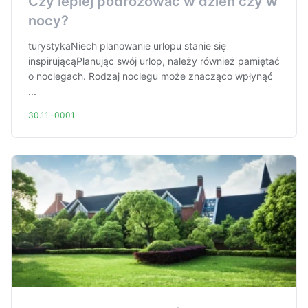
Czy lepiej podróżować w dzień czy w
nocy?
turystykaNiech planowanie urlopu stanie się
inspirującąPlanując swój urlop, należy również pamiętać
o noclegach. Rodzaj noclegu może znacząco wpłynąć
...
30.11.-0001