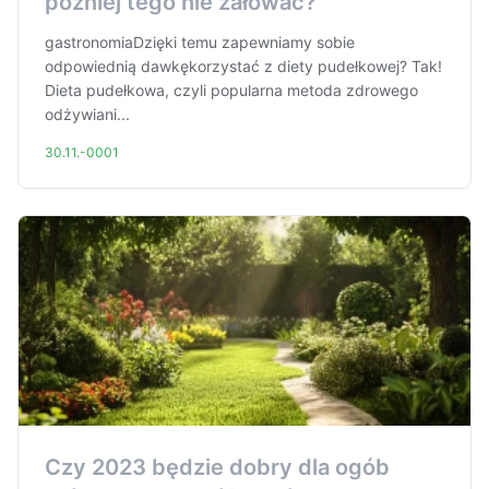
później tego nie żałować?
gastronomiaDzięki temu zapewniamy sobie
odpowiednią dawkękorzystać z diety pudełkowej? Tak!
Dieta pudełkowa, czyli popularna metoda zdrowego
odżywiani...
30.11.-0001
Czy 2023 będzie dobry dla ogób