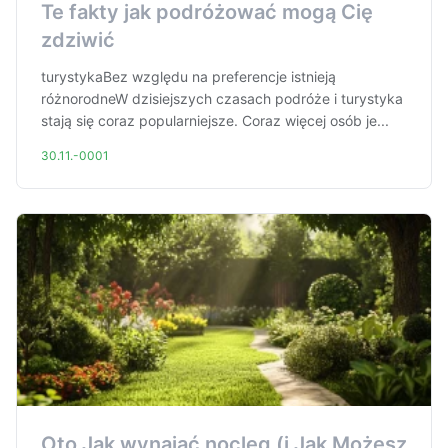
Te fakty jak podróżować mogą Cię
zdziwić
turystykaBez względu na preferencje istnieją
różnorodneW dzisiejszych czasach podróże i turystyka
stają się coraz popularniejsze. Coraz więcej osób je...
30.11.-0001
Oto Jak wynająć nocleg (i Jak Możesz