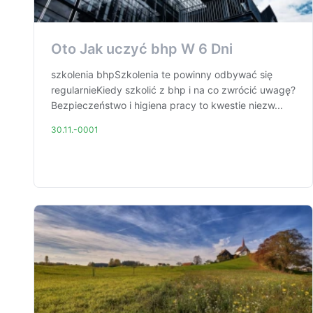
Oto Jak uczyć bhp W 6 Dni
szkolenia bhpSzkolenia te powinny odbywać się
regularnieKiedy szkolić z bhp i na co zwrócić uwagę?
Bezpieczeństwo i higiena pracy to kwestie niezw...
30.11.-0001