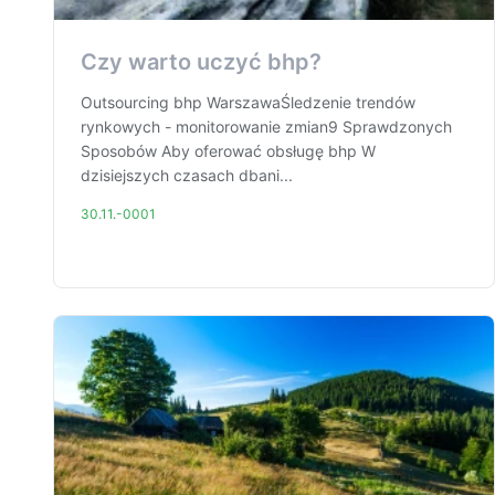
Czy warto uczyć bhp?
Outsourcing bhp WarszawaŚledzenie trendów
rynkowych - monitorowanie zmian9 Sprawdzonych
Sposobów Aby oferować obsługę bhp W
dzisiejszych czasach dbani...
30.11.-0001