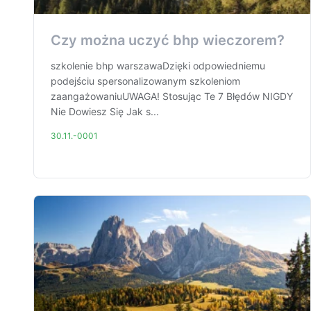
Czy można uczyć bhp wieczorem?
szkolenie bhp warszawaDzięki odpowiedniemu
podejściu spersonalizowanym szkoleniom
zaangażowaniuUWAGA! Stosując Te 7 Błędów NIGDY
Nie Dowiesz Się Jak s...
30.11.-0001