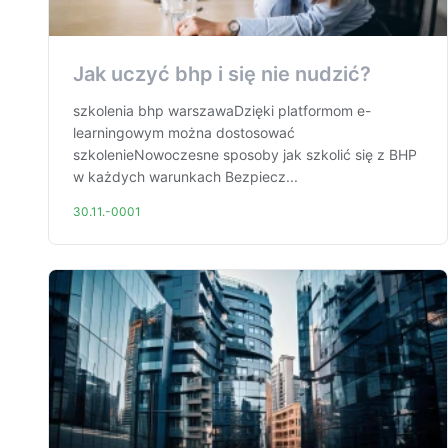
Jak uczyć bhp i się nie nudzić?
szkolenia bhp warszawaDzięki platformom e-
learningowym można dostosować
szkolenieNowoczesne sposoby jak szkolić się z BHP
w każdych warunkach Bezpiecz...
30.11.-0001