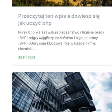
Przeczytaj ten wpis a dowiesz się
jak uczyć bhp
kursy bhp warszawaBezpieczeństwo i higiena pracy
(BHP) odgrywająBezpieczeństwo i higiena pracy
(BHP) odgrywają kluczową rolę w każdej firmie,
niezależ...
30.11.-0001