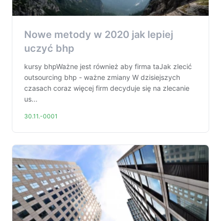
Nowe metody w 2020 jak lepiej
uczyć bhp
kursy bhpWażne jest również aby firma taJak zlecić
outsourcing bhp - ważne zmiany W dzisiejszych
czasach coraz więcej firm decyduje się na zlecanie
us...
30.11.-0001