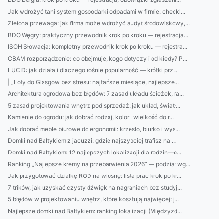
Jak wdrożyć tani system gospodarki odpadami w firmie: checkl...
Zielona przewaga: jak firma może wdrożyć audyt środowiskowy,...
BDO Węgry: praktyczny przewodnik krok po kroku — rejestracja...
ISOH Słowacja: kompletny przewodnik krok po kroku — rejestra...
CBAM rozporządzenie: co obejmuje, kogo dotyczy i od kiedy? P...
LUCID: jak działa i dlaczego rośnie popularność — krótki prz...
| „Loty do Glasgow bez stresu: najtańsze miesiące, najlepsze...
Architektura ogrodowa bez błędów: 7 zasad układu ścieżek, ra...
5 zasad projektowania wnętrz pod sprzedaż: jak układ, światł...
Kamienie do ogrodu: jak dobrać rodzaj, kolor i wielkość do r...
Jak dobrać meble biurowe do ergonomii: krzesło, biurko i wys...
Domki nad Bałtykiem z jacuzzi: gdzie najszybciej trafisz na ...
Domki nad Bałtykiem: 12 najlepszych lokalizacji dla rodzin—o...
Ranking „Najlepsze kremy na przebarwienia 2026” — podział wg...
Jak przygotować działkę ROD na wiosnę: lista prac krok po kr...
7 trików, jak uzyskać czysty dźwięk na nagraniach bez studyj...
5 błędów w projektowaniu wnętrz, które kosztują najwięcej: j...
Najlepsze domki nad Bałtykiem: ranking lokalizacji (Międzyzd...