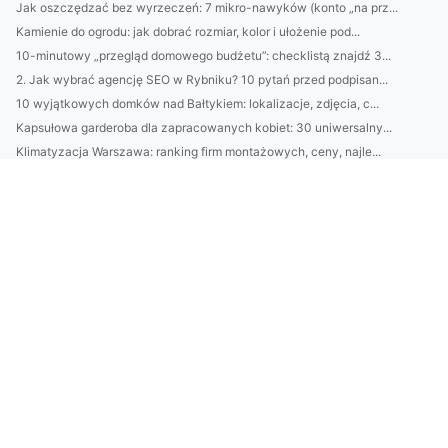
Jak oszczędzać bez wyrzeczeń: 7 mikro-nawyków (konto „na prz...
Kamienie do ogrodu: jak dobrać rozmiar, kolor i ułożenie pod...
10-minutowy „przegląd domowego budżetu”: checklistą znajdź 3...
2. Jak wybrać agencję SEO w Rybniku? 10 pytań przed podpisan...
10 wyjątkowych domków nad Bałtykiem: lokalizacje, zdjęcia, c...
Kapsułowa garderoba dla zapracowanych kobiet: 30 uniwersalny...
Klimatyzacja Warszawa: ranking firm montażowych, ceny, najle...
Audyt środowiskowy dla firm: praktyczna checklista, przygoto...
Jak wybrać najlepsze usługi HMA w Grecji: porównanie cen, za...
Kosmetyki na zmarszczki 2026: retinol vs peptydy — ranking, ...
Porównanie usług OKIR i MOHU: która organizacja lepiej wspie...
Usługi EPR w Hiszpanii: praktyczny przewodnik dla firm — obo...
Top 10 kosmetyków na zmarszczki 2026: kremy, serum i składni...
BDO Bułgaria: praktyczny przewodnik dla polskich firm — reje...
VAL-I-PAC w Belgii: przewodnik dla firm — obowiązki, koszty ...
VAL-I-PAC Belgia: Kompletny przewodnik dla firm — jak zareje...
Jak zalegalizować i urządzić domek na działce ROD: przepisy,...
Przewodnik po usługach HMA w Grecji: zakres, ceny, certyfika...
Najlepsze kosmetyki do twarzy 2025: ranking i praktyczny prz...