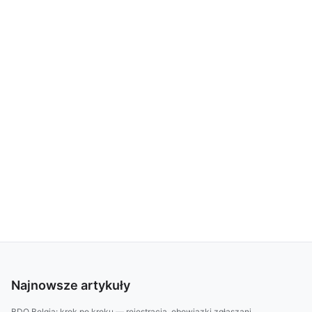
Najnowsze artykuły
BDO Belgia: krok po kroku — rejestracja, obowiązki zgłaszani...