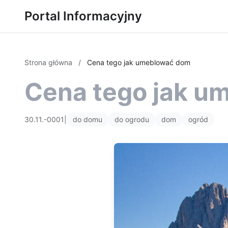
Portal Informacyjny
Strona główna
/
Cena tego jak umeblować dom
Cena tego jak u
30.11.-0001
|
do domu
do ogrodu
dom
ogród