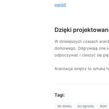
ogród
Dzięki projektowa
W dzisiejszych czasach aran
domowego. Odgrywają one kl
odpoczywać i cieszyć się pi
Aranżacja wnętrz to sztuka h
Tagi:
do domu
do ogrodu
dom