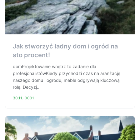
Jak stworzyć ładny dom i ogród na
sto procent!
domProjektowanie wnętrz to zadanie dla
profesjonalistówKiedy przychodzi czas na aranżację
naszego domu i ogrodu, meble odgrywają kluczową
rolę. Decyzj...
30.11.-0001