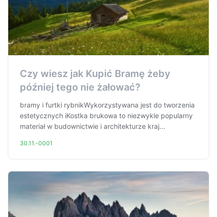
Czy wiesz jak Kupić Bramę żeby
później tego nie żałować?
bramy i furtki rybnikWykorzystywana jest do tworzenia
estetycznych iKostka brukowa to niezwykle popularny
materiał w budownictwie i architekturze kraj...
30.11.-0001