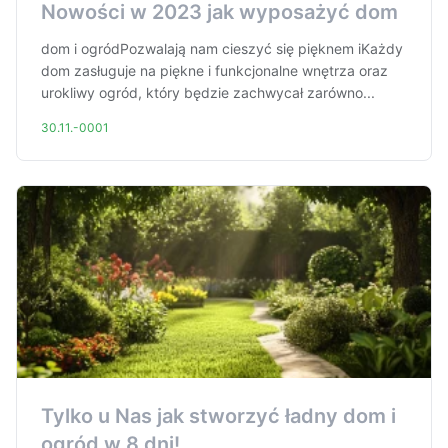
Nowości w 2023 jak wyposażyć dom
dom i ogródPozwalają nam cieszyć się pięknem iKażdy
dom zasługuje na piękne i funkcjonalne wnętrza oraz
urokliwy ogród, który będzie zachwycał zarówno...
30.11.-0001
Tylko u Nas jak stworzyć ładny dom i
ogród w 8 dni!