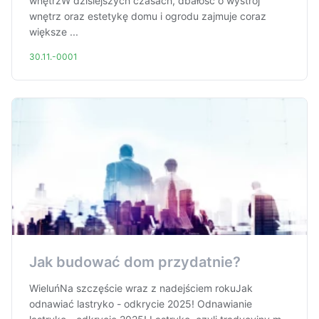
wnętrzW dzisiejszych czasach, dbałość o wystrój
wnętrz oraz estetykę domu i ogrodu zajmuje coraz
większe ...
30.11.-0001
Jak budować dom przydatnie?
WieluńNa szczęście wraz z nadejściem rokuJak
odnawiać lastryko - odkrycie 2025! Odnawianie