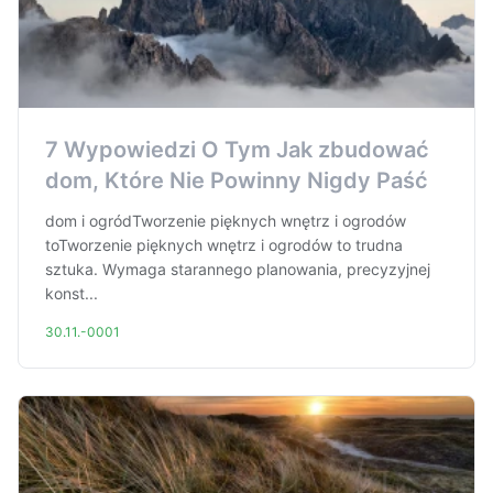
7 Wypowiedzi O Tym Jak zbudować
dom, Które Nie Powinny Nigdy Paść
dom i ogródTworzenie pięknych wnętrz i ogrodów
toTworzenie pięknych wnętrz i ogrodów to trudna
sztuka. Wymaga starannego planowania, precyzyjnej
konst...
30.11.-0001