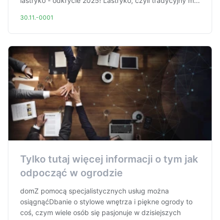
lastryko - odkrycie 2025! Lastryko, czyli tradycyjny m...
30.11.-0001
Tylko tutaj więcej informacji o tym jak
odpocząć w ogrodzie
domZ pomocą specjalistycznych usług można
osiągnąćDbanie o stylowe wnętrza i piękne ogrody to
coś, czym wiele osób się pasjonuje w dzisiejszych