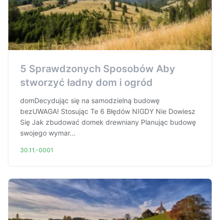
5 Sprawdzonych Sposobów Aby
stworzyć ładny dom i ogród
domDecydując się na samodzielną budowę
bezUWAGA! Stosując Te 6 Błędów NIGDY Nie Dowiesz
Się Jak zbudować domek drewniany Planując budowę
swojego wymar...
30.11.-0001