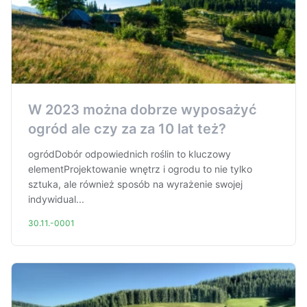
W 2023 można dobrze wyposażyć
ogród ale czy za za 10 lat też?
ogródDobór odpowiednich roślin to kluczowy
elementProjektowanie wnętrz i ogrodu to nie tylko
sztuka, ale również sposób na wyrażenie swojej
indywidual...
30.11.-0001