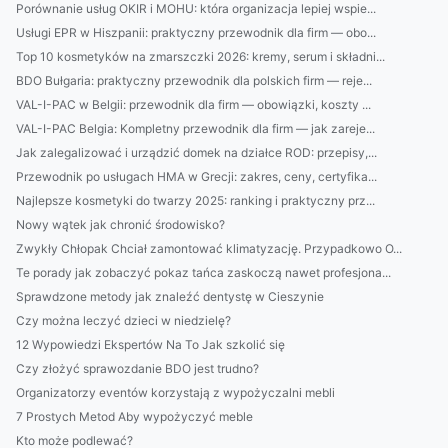
Porównanie usług OKIR i MOHU: która organizacja lepiej wspie...
Usługi EPR w Hiszpanii: praktyczny przewodnik dla firm — obo...
Top 10 kosmetyków na zmarszczki 2026: kremy, serum i składni...
BDO Bułgaria: praktyczny przewodnik dla polskich firm — reje...
VAL-I-PAC w Belgii: przewodnik dla firm — obowiązki, koszty ...
VAL-I-PAC Belgia: Kompletny przewodnik dla firm — jak zareje...
Jak zalegalizować i urządzić domek na działce ROD: przepisy,...
Przewodnik po usługach HMA w Grecji: zakres, ceny, certyfika...
Najlepsze kosmetyki do twarzy 2025: ranking i praktyczny prz...
Nowy wątek jak chronić środowisko?
Zwykły Chłopak Chciał zamontować klimatyzację. Przypadkowo O...
Te porady jak zobaczyć pokaz tańca zaskoczą nawet profesjona...
Sprawdzone metody jak znaleźć dentystę w Cieszynie
Czy można leczyć dzieci w niedzielę?
12 Wypowiedzi Ekspertów Na To Jak szkolić się
Czy złożyć sprawozdanie BDO jest trudno?
Organizatorzy eventów korzystają z wypożyczalni mebli
7 Prostych Metod Aby wypożyczyć meble
Kto może podlewać?