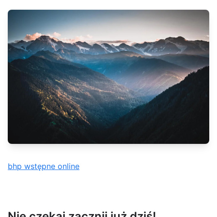
bhp wstępne online
Nie czekaj zacznij już dziś!