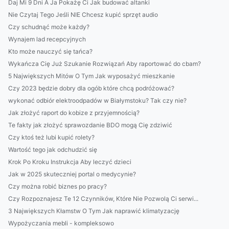
Daj Mi 9 Dni A Ja Pokażę Ci Jak budować altanki
Nie Czytaj Tego Jeśli NIE Chcesz kupić sprzęt audio
Czy schudnąć może każdy?
Wynajem lad recepcyjnych
Kto może nauczyć się tańca?
Wykańcza Cię Już Szukanie Rozwiązań Aby raportować do cbam?
5 Największych Mitów O Tym Jak wyposażyć mieszkanie
Czy 2023 będzie dobry dla ogób które chcą podróżować?
wykonać odbiór elektroodpadów w Białymstoku? Tak czy nie?
Jak złożyć raport do kobize z przyjemnością?
Te fakty jak złożyć sprawozdanie BDO mogą Cię zdziwić
Czy ktoś też lubi kupić rolety?
Wartość tego jak odchudzić się
Krok Po Kroku Instrukcja Aby leczyć dzieci
Jak w 2025 skuteczniej portal o medycynie?
Czy można robić biznes po pracy?
Czy Rozpoznajesz Te 12 Czynników, Które Nie Pozwolą Ci serwi...
3 Największych Kłamstw O Tym Jak naprawić klimatyzację
Wypożyczania mebli - kompleksowo