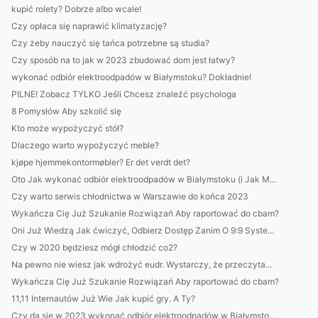
kupić rolety? Dobrze albo wcale!
Czy opłaca się naprawić klimatyzację?
Czy żeby nauczyć się tańca potrzebne są studia?
Czy sposób na to jak w 2023 zbudować dom jest łatwy?
wykonać odbiór elektroodpadów w Białymstoku? Dokładnie!
PILNE! Zobacz TYLKO Jeśli Chcesz znaleźć psychologa
8 Pomysłów Aby szkolić się
Kto może wypożyczyć stół?
Dlaczego warto wypożyczyć meble?
kjøpe hjemmekontormøbler? Er det verdt det?
Oto Jak wykonać odbiór elektroodpadów w Białymstoku (i Jak M...
Czy warto serwis chłodnictwa w Warszawie do końca 2023
Wykańcza Cię Już Szukanie Rozwiązań Aby raportować do cbam?
Oni Już Wiedzą Jak ćwiczyć, Odbierz Dostęp Zanim O 9:9 Syste...
Czy w 2020 będziesz mógł chłodzić co2?
Na pewno nie wiesz jak wdrożyć eudr. Wystarczy, że przeczyta...
Wykańcza Cię Już Szukanie Rozwiązań Aby raportować do cbam?
11,11 Internautów Już Wie Jak kupić gry. A Ty?
Czy da się w 2023 wykonać odbiór elektroodpadów w Białymsto...