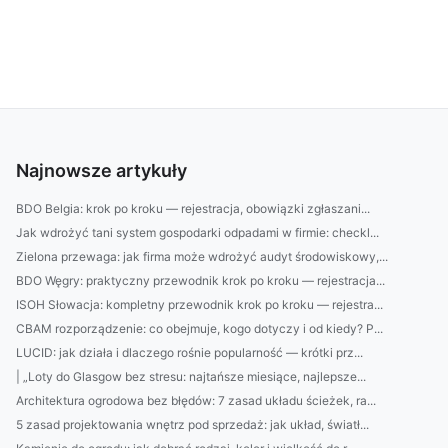
Najnowsze artykuły
BDO Belgia: krok po kroku — rejestracja, obowiązki zgłaszani...
Jak wdrożyć tani system gospodarki odpadami w firmie: checkl...
Zielona przewaga: jak firma może wdrożyć audyt środowiskowy,...
BDO Węgry: praktyczny przewodnik krok po kroku — rejestracja...
ISOH Słowacja: kompletny przewodnik krok po kroku — rejestra...
CBAM rozporządzenie: co obejmuje, kogo dotyczy i od kiedy? P...
LUCID: jak działa i dlaczego rośnie popularność — krótki prz...
| „Loty do Glasgow bez stresu: najtańsze miesiące, najlepsze...
Architektura ogrodowa bez błędów: 7 zasad układu ścieżek, ra...
5 zasad projektowania wnętrz pod sprzedaż: jak układ, światł...