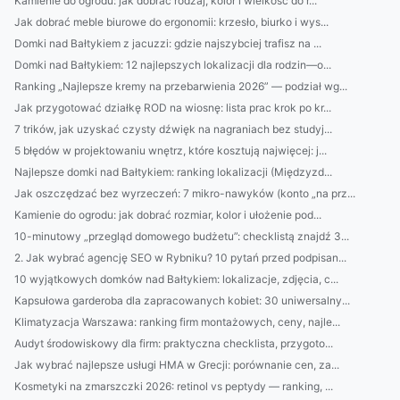
Kamienie do ogrodu: jak dobrać rodzaj, kolor i wielkość do r...
Jak dobrać meble biurowe do ergonomii: krzesło, biurko i wys...
Domki nad Bałtykiem z jacuzzi: gdzie najszybciej trafisz na ...
Domki nad Bałtykiem: 12 najlepszych lokalizacji dla rodzin—o...
Ranking „Najlepsze kremy na przebarwienia 2026” — podział wg...
Jak przygotować działkę ROD na wiosnę: lista prac krok po kr...
7 trików, jak uzyskać czysty dźwięk na nagraniach bez studyj...
5 błędów w projektowaniu wnętrz, które kosztują najwięcej: j...
Najlepsze domki nad Bałtykiem: ranking lokalizacji (Międzyzd...
Jak oszczędzać bez wyrzeczeń: 7 mikro-nawyków (konto „na prz...
Kamienie do ogrodu: jak dobrać rozmiar, kolor i ułożenie pod...
10-minutowy „przegląd domowego budżetu”: checklistą znajdź 3...
2. Jak wybrać agencję SEO w Rybniku? 10 pytań przed podpisan...
10 wyjątkowych domków nad Bałtykiem: lokalizacje, zdjęcia, c...
Kapsułowa garderoba dla zapracowanych kobiet: 30 uniwersalny...
Klimatyzacja Warszawa: ranking firm montażowych, ceny, najle...
Audyt środowiskowy dla firm: praktyczna checklista, przygoto...
Jak wybrać najlepsze usługi HMA w Grecji: porównanie cen, za...
Kosmetyki na zmarszczki 2026: retinol vs peptydy — ranking, ...