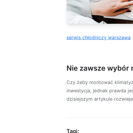
serwis chłodniczy warszawa
Nie zawsze wybór n
Czy żeby montować klimatyza
inwestycja, jednak prawda j
dzisiejszym artykule rozwiej
Tagi: