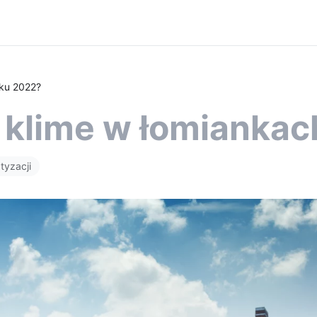
ku 2022?
klime w łomiankac
tyzacji