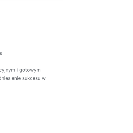
s
acyjnym i gotowym
dniesienie sukcesu w