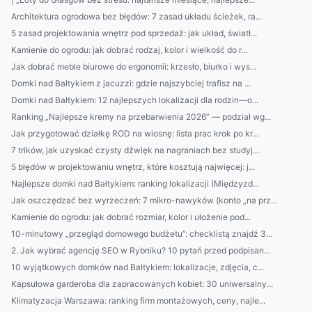
Architektura ogrodowa bez błędów: 7 zasad układu ścieżek, ra...
5 zasad projektowania wnętrz pod sprzedaż: jak układ, światł...
Kamienie do ogrodu: jak dobrać rodzaj, kolor i wielkość do r...
Jak dobrać meble biurowe do ergonomii: krzesło, biurko i wys...
Domki nad Bałtykiem z jacuzzi: gdzie najszybciej trafisz na ...
Domki nad Bałtykiem: 12 najlepszych lokalizacji dla rodzin—o...
Ranking „Najlepsze kremy na przebarwienia 2026” — podział wg...
Jak przygotować działkę ROD na wiosnę: lista prac krok po kr...
7 trików, jak uzyskać czysty dźwięk na nagraniach bez studyj...
5 błędów w projektowaniu wnętrz, które kosztują najwięcej: j...
Najlepsze domki nad Bałtykiem: ranking lokalizacji (Międzyzd...
Jak oszczędzać bez wyrzeczeń: 7 mikro-nawyków (konto „na prz...
Kamienie do ogrodu: jak dobrać rozmiar, kolor i ułożenie pod...
10-minutowy „przegląd domowego budżetu”: checklistą znajdź 3...
2. Jak wybrać agencję SEO w Rybniku? 10 pytań przed podpisan...
10 wyjątkowych domków nad Bałtykiem: lokalizacje, zdjęcia, c...
Kapsułowa garderoba dla zapracowanych kobiet: 30 uniwersalny...
Klimatyzacja Warszawa: ranking firm montażowych, ceny, najle...