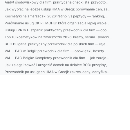
Audyt środowiskowy dla firm: praktyczna checklista, przygoto...
Jak wybrać najlepsze usługi HMA w Grecji: porównanie cen, za...
Kosmetyki na zmarszczki 2026: retinol vs peptydy — ranking, ...
Porównanie usług OKIR i MOHU: która organizacja lepiej wspie...
Usługi EPR w Hiszpanii: praktyczny przewodnik dla firm — obo...
Top 10 kosmetyków na zmarszczki 2026: kremy, serum i składni...
BDO Bułgaria: praktyczny przewodnik dla polskich firm — reje...
VAL-I-PAC w Belgii: przewodnik dla firm — obowiązki, koszty ...
VAL-I-PAC Belgia: Kompletny przewodnik dla firm — jak zareje...
Jak zalegalizować i urządzić domek na działce ROD: przepisy,...
Przewodnik po usługach HMA w Grecji: zakres, ceny, certyfika...
Najlepsze kosmetyki do twarzy 2025: ranking i praktyczny prz...
Nowy wątek jak chronić środowisko?
Zwykły Chłopak Chciał zamontować klimatyzację. Przypadkowo O...
Te porady jak zobaczyć pokaz tańca zaskoczą nawet profesjona...
Sprawdzone metody jak znaleźć dentystę w Cieszynie
Czy można leczyć dzieci w niedzielę?
12 Wypowiedzi Ekspertów Na To Jak szkolić się
Czy złożyć sprawozdanie BDO jest trudno?