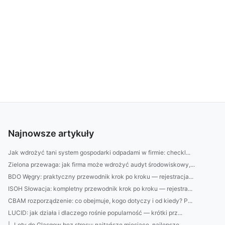
Najnowsze artykuły
Jak wdrożyć tani system gospodarki odpadami w firmie: checkl...
Zielona przewaga: jak firma może wdrożyć audyt środowiskowy,...
BDO Węgry: praktyczny przewodnik krok po kroku — rejestracja...
ISOH Słowacja: kompletny przewodnik krok po kroku — rejestra...
CBAM rozporządzenie: co obejmuje, kogo dotyczy i od kiedy? P...
LUCID: jak działa i dlaczego rośnie popularność — krótki prz...
| „Loty do Glasgow bez stresu: najtańsze miesiące, najlepsze...