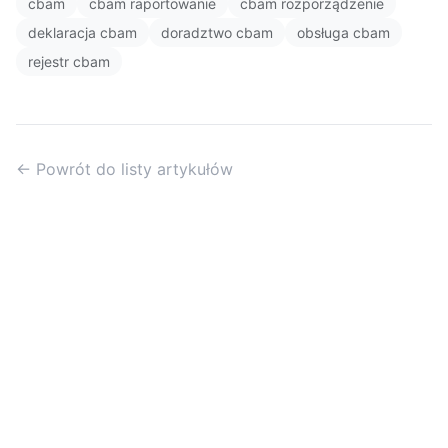
cbam
cbam raportowanie
cbam rozporządzenie
deklaracja cbam
doradztwo cbam
obsługa cbam
rejestr cbam
← Powrót do listy artykułów