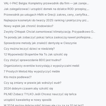
VAL-I-PAC Belgia: Kompletny przewodnik dla firm — jak zareje...
Jak zalegalizować i urządzić domek na działce ROD: przepisy,...
Przewodnik po usługach HMA w Grecji: zakres, ceny, certyfika...
Najlepsze kosmetyki do twarzy 2025: ranking i praktyczny prz...
Nowy wątek jak chronić środowisko?
Zwykły Chłopak Chciał zamontować klimatyzację. Przypadkowo O...
Te porady jak zobaczyć pokaz tańca zaskoczą nawet profesjona...
Sprawdzone metody jak znaleźć dentystę w Cieszynie
Czy można leczyć dzieci w niedzielę?
12 Wypowiedzi Ekspertów Na To Jak szkolić się
Czy złożyć sprawozdanie BDO jest trudno?
Organizatorzy eventów korzystają z wypożyczalni mebli
7 Prostych Metod Aby wypożyczyć meble
Kto może podlewać?
Czy są zmiany w prawie jak wdrożyć eudr?
2024 dobrym czasem aby szkolić się
PILNE! Zobacz TYLKO Jeśli Chcesz nauczyć się tańca
urządzić kawalerkę w nowy sposób
W 2024 można dobrze robić biznes ale czy za za 10 lat też?