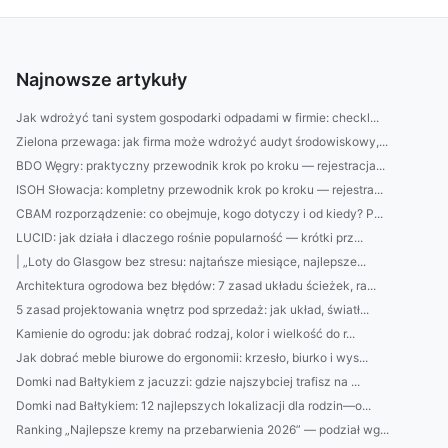
Najnowsze artykuły
Jak wdrożyć tani system gospodarki odpadami w firmie: checkl...
Zielona przewaga: jak firma może wdrożyć audyt środowiskowy,...
BDO Węgry: praktyczny przewodnik krok po kroku — rejestracja...
ISOH Słowacja: kompletny przewodnik krok po kroku — rejestra...
CBAM rozporządzenie: co obejmuje, kogo dotyczy i od kiedy? P...
LUCID: jak działa i dlaczego rośnie popularność — krótki prz...
| „Loty do Glasgow bez stresu: najtańsze miesiące, najlepsze...
Architektura ogrodowa bez błędów: 7 zasad układu ścieżek, ra...
5 zasad projektowania wnętrz pod sprzedaż: jak układ, światł...
Kamienie do ogrodu: jak dobrać rodzaj, kolor i wielkość do r...
Jak dobrać meble biurowe do ergonomii: krzesło, biurko i wys...
Domki nad Bałtykiem z jacuzzi: gdzie najszybciej trafisz na ...
Domki nad Bałtykiem: 12 najlepszych lokalizacji dla rodzin—o...
Ranking „Najlepsze kremy na przebarwienia 2026” — podział wg...