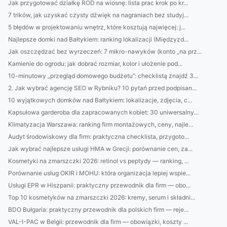
Jak przygotować działkę ROD na wiosnę: lista prac krok po kr...
7 trików, jak uzyskać czysty dźwięk na nagraniach bez studyj...
5 błędów w projektowaniu wnętrz, które kosztują najwięcej: j...
Najlepsze domki nad Bałtykiem: ranking lokalizacji (Międzyzd...
Jak oszczędzać bez wyrzeczeń: 7 mikro-nawyków (konto „na prz...
Kamienie do ogrodu: jak dobrać rozmiar, kolor i ułożenie pod...
10-minutowy „przegląd domowego budżetu”: checklistą znajdź 3...
2. Jak wybrać agencję SEO w Rybniku? 10 pytań przed podpisan...
10 wyjątkowych domków nad Bałtykiem: lokalizacje, zdjęcia, c...
Kapsułowa garderoba dla zapracowanych kobiet: 30 uniwersalny...
Klimatyzacja Warszawa: ranking firm montażowych, ceny, najle...
Audyt środowiskowy dla firm: praktyczna checklista, przygoto...
Jak wybrać najlepsze usługi HMA w Grecji: porównanie cen, za...
Kosmetyki na zmarszczki 2026: retinol vs peptydy — ranking, ...
Porównanie usług OKIR i MOHU: która organizacja lepiej wspie...
Usługi EPR w Hiszpanii: praktyczny przewodnik dla firm — obo...
Top 10 kosmetyków na zmarszczki 2026: kremy, serum i składni...
BDO Bułgaria: praktyczny przewodnik dla polskich firm — reje...
VAL-I-PAC w Belgii: przewodnik dla firm — obowiązki, koszty ...