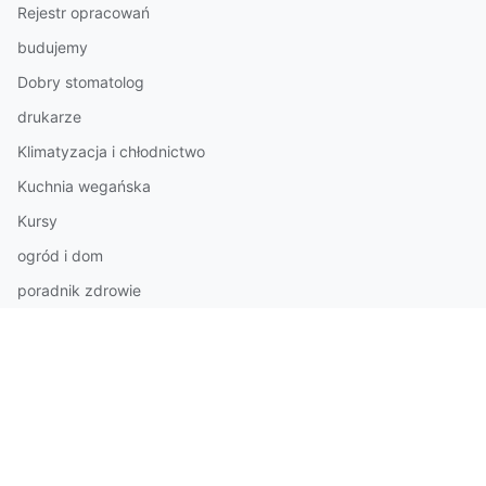
Rejestr opracowań
budujemy
Dobry stomatolog
drukarze
Klimatyzacja i chłodnictwo
Kuchnia wegańska
Kursy
ogród i dom
poradnik zdrowie
Samochodowy
Survival i turystyka
Tanie pozycjonowanie stron
transportowy
Zagadnienia prawne