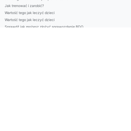
Jak trenować i zarobić?
Wartość tego jak leczyć dzieci
Wartość tego jak leczyć dzieci
Sprawdź jak możesz złożyć sprawozdanie BDO
Sprawdź jak możesz złożyć sprawozdanie BDO
Jak naprawić klimatyzację w roku 2022?
budować altanki w 2025?
Daj Mi 9 Dni A Ja Pokażę Ci Jak budować altanki
Nie Czytaj Tego Jeśli NIE Chcesz kupić sprzęt audio
Czy schudnąć może każdy?
Wynajem lad recepcyjnych
Kto może nauczyć się tańca?
Wykańcza Cię Już Szukanie Rozwiązań Aby raportować do cbam?
5 Największych Mitów O Tym Jak wyposażyć mieszkanie
Czy 2023 będzie dobry dla ogób które chcą podróżować?
wykonać odbiór elektroodpadów w Białymstoku? Tak czy nie?
Jak złożyć raport do kobize z przyjemnością?
Te fakty jak złożyć sprawozdanie BDO mogą Cię zdziwić