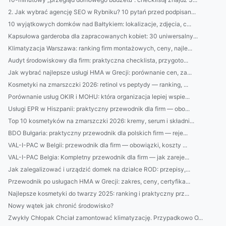
2. Jak wybrać agencję SEO w Rybniku? 10 pytań przed podpisan...
10 wyjątkowych domków nad Bałtykiem: lokalizacje, zdjęcia, c...
Kapsułowa garderoba dla zapracowanych kobiet: 30 uniwersalny...
Klimatyzacja Warszawa: ranking firm montażowych, ceny, najle...
Audyt środowiskowy dla firm: praktyczna checklista, przygoto...
Jak wybrać najlepsze usługi HMA w Grecji: porównanie cen, za...
Kosmetyki na zmarszczki 2026: retinol vs peptydy — ranking, ...
Porównanie usług OKIR i MOHU: która organizacja lepiej wspie...
Usługi EPR w Hiszpanii: praktyczny przewodnik dla firm — obo...
Top 10 kosmetyków na zmarszczki 2026: kremy, serum i składni...
BDO Bułgaria: praktyczny przewodnik dla polskich firm — reje...
VAL-I-PAC w Belgii: przewodnik dla firm — obowiązki, koszty ...
VAL-I-PAC Belgia: Kompletny przewodnik dla firm — jak zareje...
Jak zalegalizować i urządzić domek na działce ROD: przepisy,...
Przewodnik po usługach HMA w Grecji: zakres, ceny, certyfika...
Najlepsze kosmetyki do twarzy 2025: ranking i praktyczny prz...
Nowy wątek jak chronić środowisko?
Zwykły Chłopak Chciał zamontować klimatyzację. Przypadkowo O...