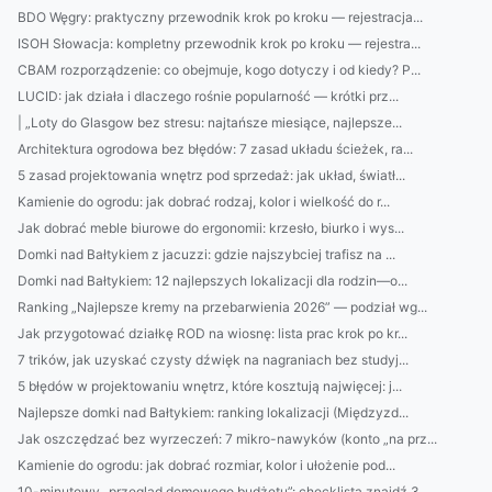
BDO Węgry: praktyczny przewodnik krok po kroku — rejestracja...
ISOH Słowacja: kompletny przewodnik krok po kroku — rejestra...
CBAM rozporządzenie: co obejmuje, kogo dotyczy i od kiedy? P...
LUCID: jak działa i dlaczego rośnie popularność — krótki prz...
| „Loty do Glasgow bez stresu: najtańsze miesiące, najlepsze...
Architektura ogrodowa bez błędów: 7 zasad układu ścieżek, ra...
5 zasad projektowania wnętrz pod sprzedaż: jak układ, światł...
Kamienie do ogrodu: jak dobrać rodzaj, kolor i wielkość do r...
Jak dobrać meble biurowe do ergonomii: krzesło, biurko i wys...
Domki nad Bałtykiem z jacuzzi: gdzie najszybciej trafisz na ...
Domki nad Bałtykiem: 12 najlepszych lokalizacji dla rodzin—o...
Ranking „Najlepsze kremy na przebarwienia 2026” — podział wg...
Jak przygotować działkę ROD na wiosnę: lista prac krok po kr...
7 trików, jak uzyskać czysty dźwięk na nagraniach bez studyj...
5 błędów w projektowaniu wnętrz, które kosztują najwięcej: j...
Najlepsze domki nad Bałtykiem: ranking lokalizacji (Międzyzd...
Jak oszczędzać bez wyrzeczeń: 7 mikro-nawyków (konto „na prz...
Kamienie do ogrodu: jak dobrać rozmiar, kolor i ułożenie pod...
10-minutowy „przegląd domowego budżetu”: checklistą znajdź 3...