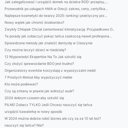
Jak zalegalizować i urządzić domek na działce ROD: przepisy,...
Przewodnik po usługach HMA w Grecji: zakres, ceny, certyfika...
Najlepsze kosmetyki do twarzy 2025: ranking i praktyczny prz...
Nowy wątek jak chronić środowisko?
Zwykły Chłopak Chciał zamontować klimatyzację. Przypadkowo O...
Te porady jak zobaczyć pokaz tańca zaskoczą nawet profesjona...
Sprawdzone metody jak znaleźć dentystę w Cieszynie
Czy można leczyć dzieci w niedzielę?
12 Wypowiedzi Ekspertów Na To Jak szkolić się
Czy złożyć sprawozdanie BDO jest trudno?
Organizatorzy eventów korzystają z wypożyczalni mebli
7 Prostych Metod Aby wypożyczyć meble
Kto może podlewać?
Czy są zmiany w prawie jak wdrożyć eudr?
2024 dobrym czasem aby szkolić się
PILNE! Zobacz TYLKO Jeśli Chcesz nauczyć się tańca
urządzić kawalerkę w nowy sposób
W 2024 można dobrze robić biznes ale czy za za 10 lat też?
nauczyć się tańca? Nie?