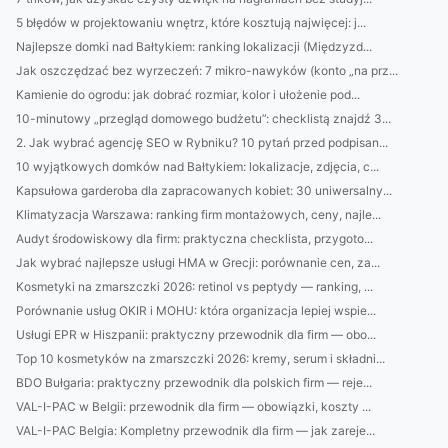
5 błędów w projektowaniu wnętrz, które kosztują najwięcej: j...
Najlepsze domki nad Bałtykiem: ranking lokalizacji (Międzyzd...
Jak oszczędzać bez wyrzeczeń: 7 mikro-nawyków (konto „na prz...
Kamienie do ogrodu: jak dobrać rozmiar, kolor i ułożenie pod...
10-minutowy „przegląd domowego budżetu”: checklistą znajdź 3...
2. Jak wybrać agencję SEO w Rybniku? 10 pytań przed podpisan...
10 wyjątkowych domków nad Bałtykiem: lokalizacje, zdjęcia, c...
Kapsułowa garderoba dla zapracowanych kobiet: 30 uniwersalny...
Klimatyzacja Warszawa: ranking firm montażowych, ceny, najle...
Audyt środowiskowy dla firm: praktyczna checklista, przygoto...
Jak wybrać najlepsze usługi HMA w Grecji: porównanie cen, za...
Kosmetyki na zmarszczki 2026: retinol vs peptydy — ranking, ...
Porównanie usług OKIR i MOHU: która organizacja lepiej wspie...
Usługi EPR w Hiszpanii: praktyczny przewodnik dla firm — obo...
Top 10 kosmetyków na zmarszczki 2026: kremy, serum i składni...
BDO Bułgaria: praktyczny przewodnik dla polskich firm — reje...
VAL-I-PAC w Belgii: przewodnik dla firm — obowiązki, koszty ...
VAL-I-PAC Belgia: Kompletny przewodnik dla firm — jak zareje...