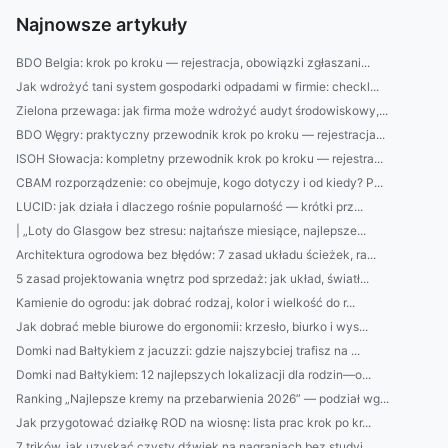
Najnowsze artykuły
BDO Belgia: krok po kroku — rejestracja, obowiązki zgłaszani...
Jak wdrożyć tani system gospodarki odpadami w firmie: checkl...
Zielona przewaga: jak firma może wdrożyć audyt środowiskowy,...
BDO Węgry: praktyczny przewodnik krok po kroku — rejestracja...
ISOH Słowacja: kompletny przewodnik krok po kroku — rejestra...
CBAM rozporządzenie: co obejmuje, kogo dotyczy i od kiedy? P...
LUCID: jak działa i dlaczego rośnie popularność — krótki prz...
| „Loty do Glasgow bez stresu: najtańsze miesiące, najlepsze...
Architektura ogrodowa bez błędów: 7 zasad układu ścieżek, ra...
5 zasad projektowania wnętrz pod sprzedaż: jak układ, światł...
Kamienie do ogrodu: jak dobrać rodzaj, kolor i wielkość do r...
Jak dobrać meble biurowe do ergonomii: krzesło, biurko i wys...
Domki nad Bałtykiem z jacuzzi: gdzie najszybciej trafisz na ...
Domki nad Bałtykiem: 12 najlepszych lokalizacji dla rodzin—o...
Ranking „Najlepsze kremy na przebarwienia 2026” — podział wg...
Jak przygotować działkę ROD na wiosnę: lista prac krok po kr...
7 trików, jak uzyskać czysty dźwięk na nagraniach bez studyj...