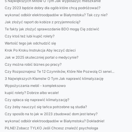
5 Największych Mitów O Tym Jak wyposażyć mieszkanie
Czy 2023 będzie dobry dla ogób które chcą podróżować?
wykonać odbiór elektroodpadów w Białymstoku? Tak czy nie?
Jak złożyć raport do kobize z przyjemnością?
Te fakty jak złożyć sprawozdanie BDO mogą Cię zdziwić
Czy ktoś też lubi kupić rolety?
Wartość tego jak odchudzić się
Krok Po Kroku Instrukcja Aby leczyć dzieci
Jak w 2025 skuteczniej portal o medycynie?
Czy można robić biznes po pracy?
Czy Rozpoznajesz Te 12 Czynników, Które Nie Pozwolą Ci serwi...
3 Największych Kłamstw O Tym Jak naprawić klimatyzację
Wypożyczania mebli - kompleksowo
kupić rolety? Dobrze albo wcale!
Czy opłaca się naprawić klimatyzację?
Czy żeby nauczyć się tańca potrzebne są studia?
Czy sposób na to jak w 2023 zbudować dom jest łatwy?
wykonać odbiór elektroodpadów w Białymstoku? Dokładnie!
PILNE! Zobacz TYLKO Jeśli Chcesz znaleźć psychologa