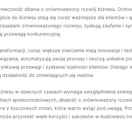
 konieczność dbania o zrównoważony rozwój biznesu. Ochro
cie do biznesu stają się coraz ważniejsze dla klientów i s
z zasadami zrównoważonego rozwoju, zyskują zaufanie i sy
ałą przewagę konkurencyjną.
ansformacji, coraz większe znaczenie mają innowacje i tech
ązania, automatyzują swoje procesy i tworzą unikalne pro
ynkowej przewagi i zyskanie lojalności klientów. Dlatego 
działalność do zmieniających się realiów.
znesu w obecnych czasach wymaga uwzględnienia szereg
mediach społecznościowych, dbałość o zrównoważony rozwó
które z kluczowych zmian, które warto wziąć pod uwagę. P
może przynieść wiele korzyści i sukcesów w budowaniu trw