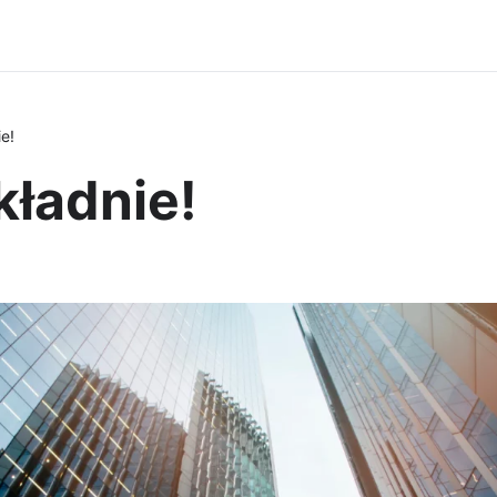
e!
kładnie!