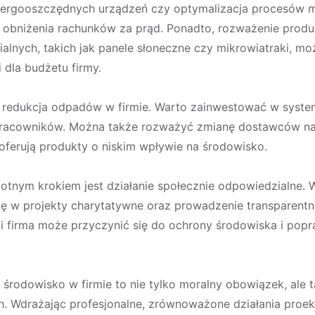
nergooszczędnych urządzeń czy optymalizacja procesów m
 obniżenia rachunków za prąd. Ponadto, rozważenie produkc
ialnych, takich jak panele słoneczne czy mikrowiatraki, m
 dla budżetu firmy.
 redukcja odpadów w firmie. Warto zainwestować w syste
racowników. Można także rozważyć zmianę dostawców na t
oferują produkty o niskim wpływie na środowisko.
stotnym krokiem jest działanie społecznie odpowiedzialne. 
ę w projekty charytatywne oraz prowadzenie transparentnej
ki firma może przyczynić się do ochrony środowiska i popr
o środowisko w firmie to nie tylko moralny obowiązek, ale 
h. Wdrażając profesjonalne, zrównoważone działania proek