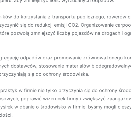
apieru, aby zmniejszyć ilość wyrzucanych odpadów.
ników do korzystania z transportu publicznego, rowerów
yczynić się do redukcji emisji CO2. Organizowanie carpool
które pozwolą zmniejszyć liczbę pojazdów na drogach i o
segregację odpadów oraz promowanie zrównoważonego kor
lnych dostawców, stosowanie materiałów biodegradowalnych
przyczyniają się do ochrony środowiska.
raktyk w firmie nie tylko przyczynia się do ochrony środ
nansowych, poprawić wizerunek firmy i zwiększyć zaangaż
ysiłek w dbanie o środowisko w firmie, byśmy mogli ciesz
łości.