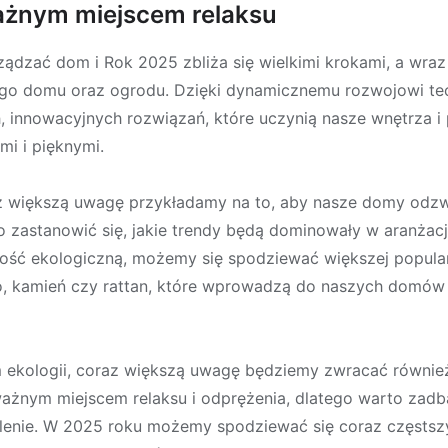
ważnym miejscem relaksu
ządzać dom i Rok 2025 zbliża się wielkimi krokami, a wra
go domu oraz ogrodu. Dzięki dynamicznemu rozwojowi tec
, innowacyjnych rozwiązań, które uczynią nasze wnętrza i
mi i pięknymi.
z większą uwagę przykładamy na to, aby nasze domy odzw
to zastanowić się, jakie trendy będą dominowały w aranżac
ść ekologiczną, możemy się spodziewać większej popular
no, kamień czy rattan, które wprowadzą do naszych domów 
 ekologii, coraz większą uwagę będziemy zwracać równie
ważnym miejscem relaksu i odprężenia, dlatego warto zadb
lenie. W 2025 roku możemy spodziewać się coraz częsts