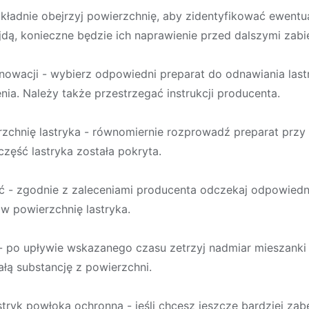
okładnie obejrzyj powierzchnię, aby zidentyfikować ewentu
najdą, konieczne będzie ich naprawienie przed dalszymi zab
nowacji - wybierz odpowiedni preparat do odnawiania last
nia. Należy także przestrzegać instrukcji producenta.
zchnię lastryka - równomiernie rozprowadź preparat przy 
część lastryka została pokryta.
ć - zgodnie z zaleceniami producenta odczekaj odpowiedni
w powierzchnię lastryka.
u - po upływie wskazanego czasu zetrzyj nadmiar mieszank
całą substancję z powierzchni.
astryk powłoką ochronną - jeśli chcesz jeszcze bardziej za