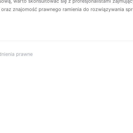
sową, warto skonsultować się z profesjonalistami zajmując
 oraz znajomość prawnego ramienia do rozwiązywania spr
dnienia prawne