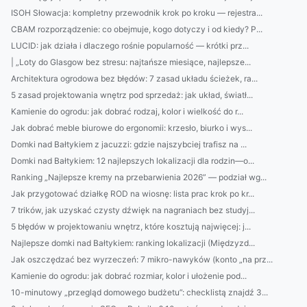
ISOH Słowacja: kompletny przewodnik krok po kroku — rejestra...
CBAM rozporządzenie: co obejmuje, kogo dotyczy i od kiedy? P...
LUCID: jak działa i dlaczego rośnie popularność — krótki prz...
| „Loty do Glasgow bez stresu: najtańsze miesiące, najlepsze...
Architektura ogrodowa bez błędów: 7 zasad układu ścieżek, ra...
5 zasad projektowania wnętrz pod sprzedaż: jak układ, światł...
Kamienie do ogrodu: jak dobrać rodzaj, kolor i wielkość do r...
Jak dobrać meble biurowe do ergonomii: krzesło, biurko i wys...
Domki nad Bałtykiem z jacuzzi: gdzie najszybciej trafisz na ...
Domki nad Bałtykiem: 12 najlepszych lokalizacji dla rodzin—o...
Ranking „Najlepsze kremy na przebarwienia 2026” — podział wg...
Jak przygotować działkę ROD na wiosnę: lista prac krok po kr...
7 trików, jak uzyskać czysty dźwięk na nagraniach bez studyj...
5 błędów w projektowaniu wnętrz, które kosztują najwięcej: j...
Najlepsze domki nad Bałtykiem: ranking lokalizacji (Międzyzd...
Jak oszczędzać bez wyrzeczeń: 7 mikro-nawyków (konto „na prz...
Kamienie do ogrodu: jak dobrać rozmiar, kolor i ułożenie pod...
10-minutowy „przegląd domowego budżetu”: checklistą znajdź 3...