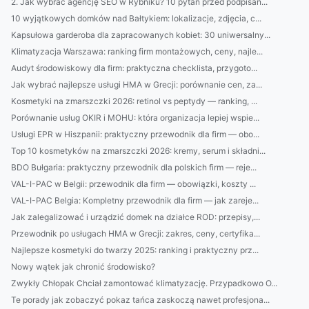
2. Jak wybrać agencję SEO w Rybniku? 10 pytań przed podpisan...
10 wyjątkowych domków nad Bałtykiem: lokalizacje, zdjęcia, c...
Kapsułowa garderoba dla zapracowanych kobiet: 30 uniwersalny...
Klimatyzacja Warszawa: ranking firm montażowych, ceny, najle...
Audyt środowiskowy dla firm: praktyczna checklista, przygoto...
Jak wybrać najlepsze usługi HMA w Grecji: porównanie cen, za...
Kosmetyki na zmarszczki 2026: retinol vs peptydy — ranking, ...
Porównanie usług OKIR i MOHU: która organizacja lepiej wspie...
Usługi EPR w Hiszpanii: praktyczny przewodnik dla firm — obo...
Top 10 kosmetyków na zmarszczki 2026: kremy, serum i składni...
BDO Bułgaria: praktyczny przewodnik dla polskich firm — reje...
VAL-I-PAC w Belgii: przewodnik dla firm — obowiązki, koszty ...
VAL-I-PAC Belgia: Kompletny przewodnik dla firm — jak zareje...
Jak zalegalizować i urządzić domek na działce ROD: przepisy,...
Przewodnik po usługach HMA w Grecji: zakres, ceny, certyfika...
Najlepsze kosmetyki do twarzy 2025: ranking i praktyczny prz...
Nowy wątek jak chronić środowisko?
Zwykły Chłopak Chciał zamontować klimatyzację. Przypadkowo O...
Te porady jak zobaczyć pokaz tańca zaskoczą nawet profesjona...