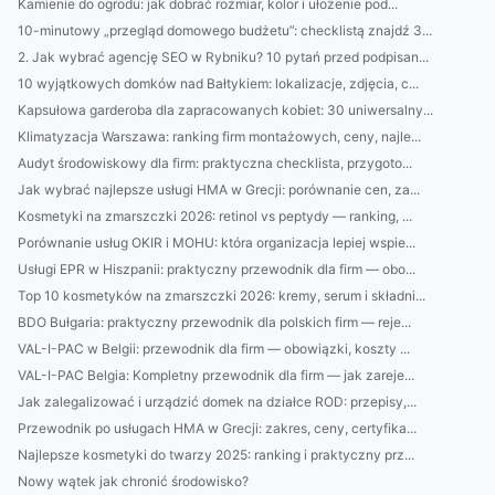
Kamienie do ogrodu: jak dobrać rozmiar, kolor i ułożenie pod...
10-minutowy „przegląd domowego budżetu”: checklistą znajdź 3...
2. Jak wybrać agencję SEO w Rybniku? 10 pytań przed podpisan...
10 wyjątkowych domków nad Bałtykiem: lokalizacje, zdjęcia, c...
Kapsułowa garderoba dla zapracowanych kobiet: 30 uniwersalny...
Klimatyzacja Warszawa: ranking firm montażowych, ceny, najle...
Audyt środowiskowy dla firm: praktyczna checklista, przygoto...
Jak wybrać najlepsze usługi HMA w Grecji: porównanie cen, za...
Kosmetyki na zmarszczki 2026: retinol vs peptydy — ranking, ...
Porównanie usług OKIR i MOHU: która organizacja lepiej wspie...
Usługi EPR w Hiszpanii: praktyczny przewodnik dla firm — obo...
Top 10 kosmetyków na zmarszczki 2026: kremy, serum i składni...
BDO Bułgaria: praktyczny przewodnik dla polskich firm — reje...
VAL-I-PAC w Belgii: przewodnik dla firm — obowiązki, koszty ...
VAL-I-PAC Belgia: Kompletny przewodnik dla firm — jak zareje...
Jak zalegalizować i urządzić domek na działce ROD: przepisy,...
Przewodnik po usługach HMA w Grecji: zakres, ceny, certyfika...
Najlepsze kosmetyki do twarzy 2025: ranking i praktyczny prz...
Nowy wątek jak chronić środowisko?