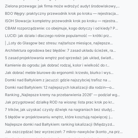
Zielona przewaga: jak firma może wdrożyć audyt środowiskowy,...
BDO Węgry: praktyczny przewodnik krok po kroku — rejestracja...
ISOH Słowacja: kompletny przewodnik krok po kroku — rejestra...
CBAM rozporządzenie: co obejmuje, kogo dotyczy i od kiedy? P...
LUCID: jak działa i dlaczego rośnie popularność — krótki prz...
| „Loty do Glasgow bez stresu: najtańsze miesiące, najlepsze...
Architektura ogrodowa bez błędów: 7 zasad układu ścieżek, ra...
5 zasad projektowania wnętrz pod sprzedaż: jak układ, światł...
Kamienie do ogrodu: jak dobrać rodzaj, kolor i wielkość do r...
Jak dobrać meble biurowe do ergonomii: krzesło, biurko i wys...
Domki nad Bałtykiem z jacuzzi: gdzie najszybciej trafisz na ...
Domki nad Bałtykiem: 12 najlepszych lokalizacji dla rodzin—o...
Ranking „Najlepsze kremy na przebarwienia 2026” — podział wg...
Jak przygotować działkę ROD na wiosnę: lista prac krok po kr...
7 trików, jak uzyskać czysty dźwięk na nagraniach bez studyj...
5 błędów w projektowaniu wnętrz, które kosztują najwięcej: j...
Najlepsze domki nad Bałtykiem: ranking lokalizacji (Międzyzd...
Jak oszczędzać bez wyrzeczeń: 7 mikro-nawyków (konto „na prz...