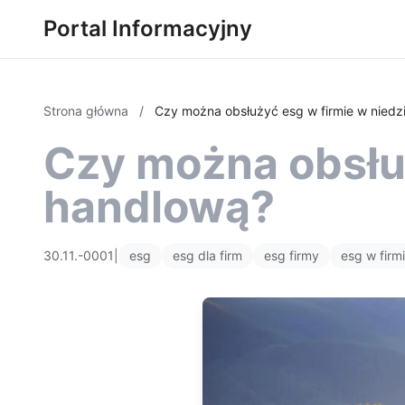
Portal Informacyjny
Strona główna
/
Czy można obsłużyć esg w firmie w niedzi
Czy można obsłuż
handlową?
30.11.-0001
|
esg
esg dla firm
esg firmy
esg w firm