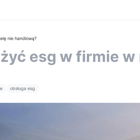
elę nie handlową?
yć esg w firmie w 
ie
obsługa esg