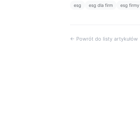
esg
esg dla firm
esg firmy
← Powrót do listy artykułów