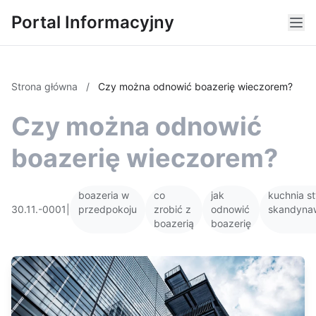
Portal Informacyjny
Strona główna
/
Czy można odnowić boazerię wieczorem?
Czy można odnowić
boazerię wieczorem?
boazeria w
co
jak
kuchnia st
30.11.-0001
|
przedpokoju
zrobić z
odnowić
skandyna
boazerią
boazerię