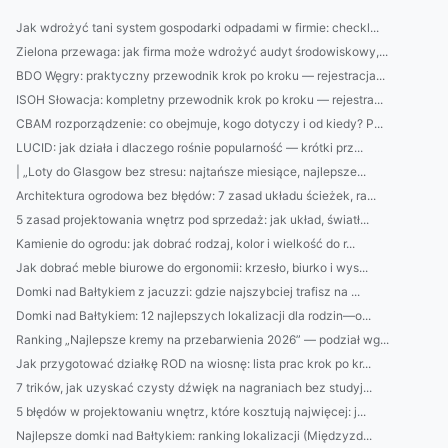
Jak wdrożyć tani system gospodarki odpadami w firmie: checkl...
Zielona przewaga: jak firma może wdrożyć audyt środowiskowy,...
BDO Węgry: praktyczny przewodnik krok po kroku — rejestracja...
ISOH Słowacja: kompletny przewodnik krok po kroku — rejestra...
CBAM rozporządzenie: co obejmuje, kogo dotyczy i od kiedy? P...
LUCID: jak działa i dlaczego rośnie popularność — krótki prz...
| „Loty do Glasgow bez stresu: najtańsze miesiące, najlepsze...
Architektura ogrodowa bez błędów: 7 zasad układu ścieżek, ra...
5 zasad projektowania wnętrz pod sprzedaż: jak układ, światł...
Kamienie do ogrodu: jak dobrać rodzaj, kolor i wielkość do r...
Jak dobrać meble biurowe do ergonomii: krzesło, biurko i wys...
Domki nad Bałtykiem z jacuzzi: gdzie najszybciej trafisz na ...
Domki nad Bałtykiem: 12 najlepszych lokalizacji dla rodzin—o...
Ranking „Najlepsze kremy na przebarwienia 2026” — podział wg...
Jak przygotować działkę ROD na wiosnę: lista prac krok po kr...
7 trików, jak uzyskać czysty dźwięk na nagraniach bez studyj...
5 błędów w projektowaniu wnętrz, które kosztują najwięcej: j...
Najlepsze domki nad Bałtykiem: ranking lokalizacji (Międzyzd...