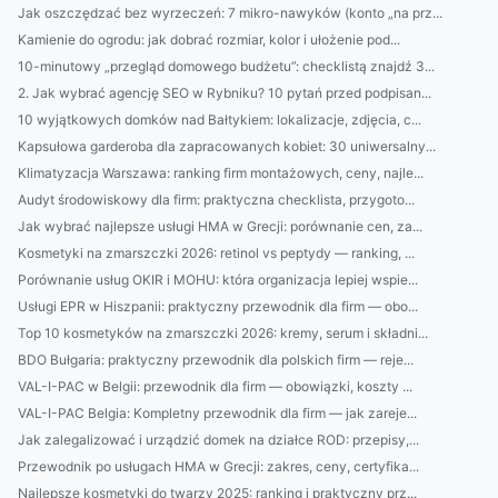
Jak oszczędzać bez wyrzeczeń: 7 mikro-nawyków (konto „na prz...
Kamienie do ogrodu: jak dobrać rozmiar, kolor i ułożenie pod...
10-minutowy „przegląd domowego budżetu”: checklistą znajdź 3...
2. Jak wybrać agencję SEO w Rybniku? 10 pytań przed podpisan...
10 wyjątkowych domków nad Bałtykiem: lokalizacje, zdjęcia, c...
Kapsułowa garderoba dla zapracowanych kobiet: 30 uniwersalny...
Klimatyzacja Warszawa: ranking firm montażowych, ceny, najle...
Audyt środowiskowy dla firm: praktyczna checklista, przygoto...
Jak wybrać najlepsze usługi HMA w Grecji: porównanie cen, za...
Kosmetyki na zmarszczki 2026: retinol vs peptydy — ranking, ...
Porównanie usług OKIR i MOHU: która organizacja lepiej wspie...
Usługi EPR w Hiszpanii: praktyczny przewodnik dla firm — obo...
Top 10 kosmetyków na zmarszczki 2026: kremy, serum i składni...
BDO Bułgaria: praktyczny przewodnik dla polskich firm — reje...
VAL-I-PAC w Belgii: przewodnik dla firm — obowiązki, koszty ...
VAL-I-PAC Belgia: Kompletny przewodnik dla firm — jak zareje...
Jak zalegalizować i urządzić domek na działce ROD: przepisy,...
Przewodnik po usługach HMA w Grecji: zakres, ceny, certyfika...
Najlepsze kosmetyki do twarzy 2025: ranking i praktyczny prz...