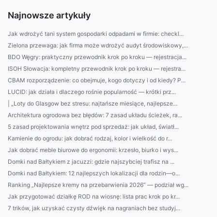
Najnowsze artykuły
Jak wdrożyć tani system gospodarki odpadami w firmie: checkl...
Zielona przewaga: jak firma może wdrożyć audyt środowiskowy,...
BDO Węgry: praktyczny przewodnik krok po kroku — rejestracja...
ISOH Słowacja: kompletny przewodnik krok po kroku — rejestra...
CBAM rozporządzenie: co obejmuje, kogo dotyczy i od kiedy? P...
LUCID: jak działa i dlaczego rośnie popularność — krótki prz...
| „Loty do Glasgow bez stresu: najtańsze miesiące, najlepsze...
Architektura ogrodowa bez błędów: 7 zasad układu ścieżek, ra...
5 zasad projektowania wnętrz pod sprzedaż: jak układ, światł...
Kamienie do ogrodu: jak dobrać rodzaj, kolor i wielkość do r...
Jak dobrać meble biurowe do ergonomii: krzesło, biurko i wys...
Domki nad Bałtykiem z jacuzzi: gdzie najszybciej trafisz na ...
Domki nad Bałtykiem: 12 najlepszych lokalizacji dla rodzin—o...
Ranking „Najlepsze kremy na przebarwienia 2026” — podział wg...
Jak przygotować działkę ROD na wiosnę: lista prac krok po kr...
7 trików, jak uzyskać czysty dźwięk na nagraniach bez studyj...