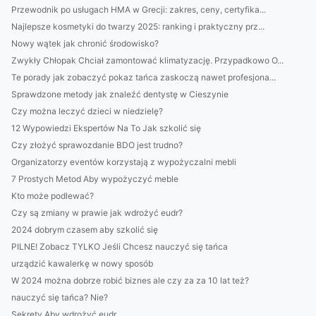
Przewodnik po usługach HMA w Grecji: zakres, ceny, certyfika...
Najlepsze kosmetyki do twarzy 2025: ranking i praktyczny prz...
Nowy wątek jak chronić środowisko?
Zwykły Chłopak Chciał zamontować klimatyzację. Przypadkowo O...
Te porady jak zobaczyć pokaz tańca zaskoczą nawet profesjona...
Sprawdzone metody jak znaleźć dentystę w Cieszynie
Czy można leczyć dzieci w niedzielę?
12 Wypowiedzi Ekspertów Na To Jak szkolić się
Czy złożyć sprawozdanie BDO jest trudno?
Organizatorzy eventów korzystają z wypożyczalni mebli
7 Prostych Metod Aby wypożyczyć meble
Kto może podlewać?
Czy są zmiany w prawie jak wdrożyć eudr?
2024 dobrym czasem aby szkolić się
PILNE! Zobacz TYLKO Jeśli Chcesz nauczyć się tańca
urządzić kawalerkę w nowy sposób
W 2024 można dobrze robić biznes ale czy za za 10 lat też?
nauczyć się tańca? Nie?
Sekrety Aby wdrożyć eudr