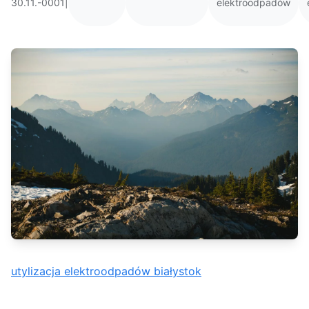
30.11.-0001
|
elektroodpadów
utylizacja elektroodpadów białystok