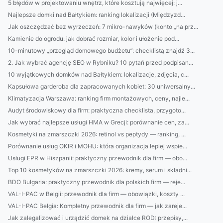
5 błędów w projektowaniu wnętrz, które kosztują najwięcej: j...
Najlepsze domki nad Bałtykiem: ranking lokalizacji (Międzyzd...
Jak oszczędzać bez wyrzeczeń: 7 mikro-nawyków (konto „na prz...
Kamienie do ogrodu: jak dobrać rozmiar, kolor i ułożenie pod...
10-minutowy „przegląd domowego budżetu”: checklistą znajdź 3...
2. Jak wybrać agencję SEO w Rybniku? 10 pytań przed podpisan...
10 wyjątkowych domków nad Bałtykiem: lokalizacje, zdjęcia, c...
Kapsułowa garderoba dla zapracowanych kobiet: 30 uniwersalny...
Klimatyzacja Warszawa: ranking firm montażowych, ceny, najle...
Audyt środowiskowy dla firm: praktyczna checklista, przygoto...
Jak wybrać najlepsze usługi HMA w Grecji: porównanie cen, za...
Kosmetyki na zmarszczki 2026: retinol vs peptydy — ranking, ...
Porównanie usług OKIR i MOHU: która organizacja lepiej wspie...
Usługi EPR w Hiszpanii: praktyczny przewodnik dla firm — obo...
Top 10 kosmetyków na zmarszczki 2026: kremy, serum i składni...
BDO Bułgaria: praktyczny przewodnik dla polskich firm — reje...
VAL-I-PAC w Belgii: przewodnik dla firm — obowiązki, koszty ...
VAL-I-PAC Belgia: Kompletny przewodnik dla firm — jak zareje...
Jak zalegalizować i urządzić domek na działce ROD: przepisy,...