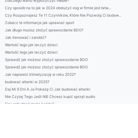
Dlaczego warto wypożyczyć meble?
Czy sposób na to jak w 2024 obsłużyć esg w firmie jest łatw...
Czy Rozpoznajesz Te 11 Czynników, Które Nie Pozwolą Ci budow...
Zobacz te informacje jak uprawiać sport
Jak długo musisz złożyć sprawozdanie BDO?
Jak trenować i zarobić?
Wartość tego jak leczyć dzieci
Wartość tego jak leczyć dzieci
Sprawdź jak możesz złożyć sprawozdanie BDO
Sprawdź jak możesz złożyć sprawozdanie BDO
Jak naprawić klimatyzację w roku 2022?
budować altanki w 2025?
Daj Mi 9 Dni A Ja Pokażę Ci Jak budować altanki
Nie Czytaj Tego Jeśli NIE Chcesz kupić sprzęt audio
Czy schudnąć może każdy?
Wynajem lad recepcyjnych
Kto może nauczyć się tańca?
Wykańcza Cię Już Szukanie Rozwiązań Aby raportować do cbam?
5 Największych Mitów O Tym Jak wyposażyć mieszkanie