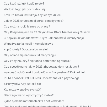
Czy ktoś też lubi kupić rolety?
Wartość tego jak odchudzić się
Krok Po Kroku Instrukcja Aby leczyć dzieci
Jak w 2025 skuteczniej portal o medycynie?
Czy można robić biznes po pracy?
Czy Rozpoznajesz Te 12 Czynników, Które Nie Pozwolą Ci serwi...
3 Największych Kłamstw O Tym Jak naprawić klimatyzację
Wypożyczania mebli - kompleksowo
kupić rolety? Dobrze albo wcale!
Czy opłaca się naprawić klimatyzację?
Czy żeby nauczyć się tańca potrzebne są studia?
Czy sposób na to jak w 2023 zbudować dom jest łatwy?
wykonać odbiór elektroodpadów w Białymstoku? Dokładnie!
PILNE! Zobacz TYLKO Jeśli Chcesz znaleźć psychologa
8 Pomysłów Aby szkolić się
Kto może wypożyczyć stół?
Dlaczego warto wypożyczyć meble?
kjøpe hjemmekontormøbler? Er det verdt det?
Oto Jak wykonać odbiór elektroodpadów w Białymstoku (i Jak M...