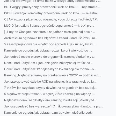
Zielona przewaga: jak firma może wdrożyć audyt środowiskowy,...
BDO Węgry: praktyczny przewodnik krok po kroku — rejestracja...
ISOH Słowacja: kompletny przewodnik krok po kroku — rejestra...
CBAM rozporządzenie: co obejmuje, kogo dotyczy i od kiedy? P...
LUCID: jak działa i dlaczego rośnie popularność — krótki prz...
| „Loty do Glasgow bez stresu: najtańsze miesiące, najlepsze...
Architektura ogrodowa bez błędów: 7 zasad układu ścieżek, ra...
5 zasad projektowania wnętrz pod sprzedaż: jak układ, światł...
Kamienie do ogrodu: jak dobrać rodzaj, kolor i wielkość do r...
Jak dobrać meble biurowe do ergonomii: krzesło, biurko i wys...
Domki nad Bałtykiem z jacuzzi: gdzie najszybciej trafisz na ...
Domki nad Bałtykiem: 12 najlepszych lokalizacji dla rodzin—o...
Ranking „Najlepsze kremy na przebarwienia 2026” — podział wg...
Jak przygotować działkę ROD na wiosnę: lista prac krok po kr...
7 trików, jak uzyskać czysty dźwięk na nagraniach bez studyj...
5 błędów w projektowaniu wnętrz, które kosztują najwięcej: j...
Najlepsze domki nad Bałtykiem: ranking lokalizacji (Międzyzd...
Jak oszczędzać bez wyrzeczeń: 7 mikro-nawyków (konto „na prz...
Kamienie do ogrodu: jak dobrać rozmiar, kolor i ułożenie pod...