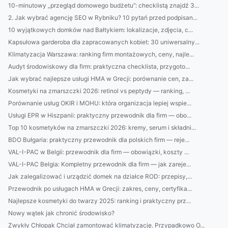
10-minutowy „przegląd domowego budżetu”: checklistą znajdź 3...
2. Jak wybrać agencję SEO w Rybniku? 10 pytań przed podpisan...
10 wyjątkowych domków nad Bałtykiem: lokalizacje, zdjęcia, c...
Kapsułowa garderoba dla zapracowanych kobiet: 30 uniwersalny...
Klimatyzacja Warszawa: ranking firm montażowych, ceny, najle...
Audyt środowiskowy dla firm: praktyczna checklista, przygoto...
Jak wybrać najlepsze usługi HMA w Grecji: porównanie cen, za...
Kosmetyki na zmarszczki 2026: retinol vs peptydy — ranking, ...
Porównanie usług OKIR i MOHU: która organizacja lepiej wspie...
Usługi EPR w Hiszpanii: praktyczny przewodnik dla firm — obo...
Top 10 kosmetyków na zmarszczki 2026: kremy, serum i składni...
BDO Bułgaria: praktyczny przewodnik dla polskich firm — reje...
VAL-I-PAC w Belgii: przewodnik dla firm — obowiązki, koszty ...
VAL-I-PAC Belgia: Kompletny przewodnik dla firm — jak zareje...
Jak zalegalizować i urządzić domek na działce ROD: przepisy,...
Przewodnik po usługach HMA w Grecji: zakres, ceny, certyfika...
Najlepsze kosmetyki do twarzy 2025: ranking i praktyczny prz...
Nowy wątek jak chronić środowisko?
Zwykły Chłopak Chciał zamontować klimatyzację. Przypadkowo O...